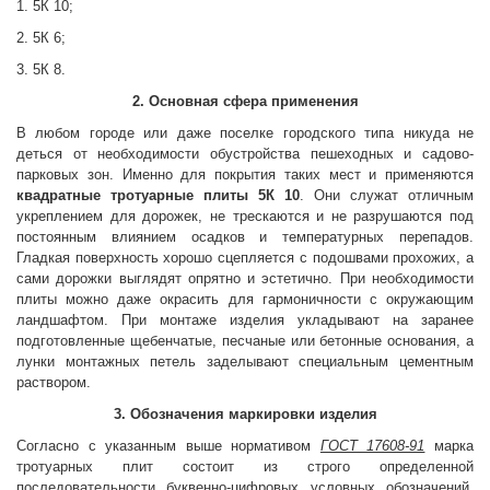
1. 5К 10;
2. 5К 6;
3. 5К 8.
2. Основная сфера применения
В любом городе или даже поселке городского типа никуда не
деться от необходимости обустройства пешеходных и садово-
парковых зон. Именно для покрытия таких мест и применяются
квадратные тротуарные плиты
5К 10
. Они служат отличным
укреплением для дорожек, не трескаются и не разрушаются под
постоянным влиянием осадков и температурных перепадов.
Гладкая поверхность хорошо сцепляется с подошвами прохожих, а
сами дорожки выглядят опрятно и эстетично. При необходимости
плиты можно даже окрасить для гармоничности с окружающим
ландшафтом. При монтаже изделия укладывают на заранее
подготовленные щебенчатые, песчаные или бетонные основания, а
лунки монтажных петель заделывают специальным цементным
раствором.
3. Обозначения маркировки изделия
Согласно с указанным выше нормативом
ГОСТ 17608-91
марка
тротуарных плит состоит из строго определенной
последовательности буквенно-цифровых условных обозначений.