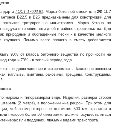
дство
тандарта
ГОСТ 17608-91
. Марка бетонной смеси для
2Ф 11-7
ы бетонов В22,5 и В25 предназначены для конструкций для
т
покрытия тротуаров на магистралях. Марка бетона по
 воздуха в течение пяти дней в районе строительства. Для
как природные и обогащенные пески - в качестве мелкого
е крупного. Помимо всего прочего в смесь добавляется
ыть 90% от класса бетонного вещества по прочности на
иод года и 70% - в теплый период года.
кость, водопоглащение и истираемость. Также
при внешнем
ак: наплывы, вмятины, раковины, трещины. Конструкциям,
3.
ровка
 по маркам и типоразмерам виде. Изделия, размеры сторон
табель (2 метра), в положении «на ребро». При этом для
ции, чей размер сторон не достигает 500 мм, хранятся в
ж
плит
массой более 50 килограмм, должны осуществляться
контейнерах или поддонах, любыми видами транспорта.