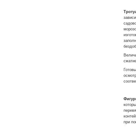
Троту
зависи
садов
морозо
изгот
запол
бездо
Велич
сжатие
Готов
осмот
соотве
Фигур
котор
перев
контей
при п