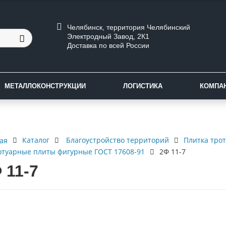
Челябинск, территория Челябинский
Электродный Завод, 2К1
Доставка по всей России
МЕТАЛЛОКОНСТРУКЦИИ
ЛОГИСТИКА
КОМПА
Каталог
Благоустройство территорий
Плитка тро
ая
отуарные плиты фигурные ГОСТ 17608-91
2Ф 11-7
 11-7