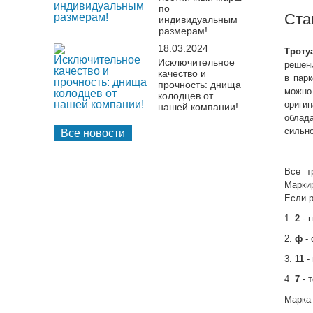
по
Ста
индивидуальным
размерам!
18.03.2024
Троту
Исключительное
решен
качество и
в пар
прочность: днища
можно 
колодцев от
ориги
нашей компании!
облада
сильно
Все новости
Все т
Маркир
Если 
1.
2
- 
2.
ф
- 
3.
11
-
4.
7
- 
Марка 