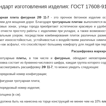
ндарт изготовления изделия: ГОСТ 17608-9
арная плита фигурная 2Ф 11-7
- это прочное бетонное изделие о
ием для мощения дорог. Благодаря
тротуарным
плитам
выполняется вы
ковых зонах, улицы города приобретают эстетически красивую и удо
отнести простоту работы с изделиями при укладке, а также возможнос
нальным узором, посредством комбинирования плиток различных разм
ют износостойкостью, устойчивостью к воздействиям различных химиче
 как асфальт, что способствуют большему комфорту для людей при пе
Расшифровка маркир
ротуарные
плиты,
в том числе и
фигурные
, обладают неповторим
овка состоит из буквенно-числового шифра, каждая группа которого со
рассматривать расшифровку
2Ф 11-7
, то можно увидеть следующее:
порядковый номер конфигурации;
фигурная тротуарная плита;
 порядковый номер изделия;
толщина (в см).
должна быть на нанесена на торце конструкций не менее чем на 10%
пл