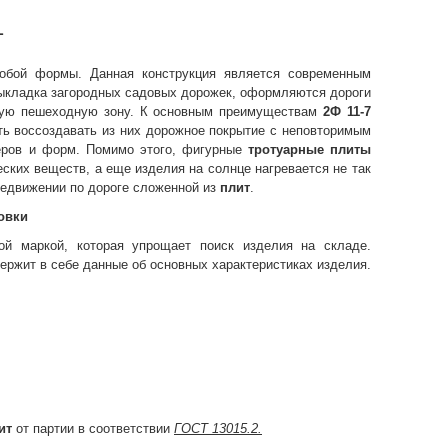
1
собой формы. Данная конструкция является современным
кладка загородных садовых дорожек, оформляются дороги
бную пешеходную зону. К основным преимуществам
2Ф 11-7
ть воссоздавать из них дорожное покрытие с неповторимым
еров и форм. Помимо этого, фигурные
тротуарные плиты
ских веществ, а еще изделия на солнце нагревается не так
редвижении по дороге сложенной из
плит
.
овки
ой маркой, которая упрощает поиск изделия на складе.
держит в себе данные об основных характеристиках изделия.
ит
от партии в соответствии
ГОСТ 13015.2.