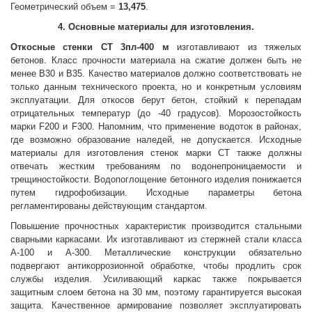
Геометрический объем =
13,475
.
4. Основные материалы для изготовления.
Откосные стенки
СТ 3пл-400 м
изготавливают из тяжелых
бетонов. Класс прочности материала на сжатие должен быть не
менее В30 и В35. Качество материалов должно соответствовать не
только данным технического проекта, но и конкретным условиям
эксплуатации. Для откосов берут бетон, стойкий к перепадам
отрицательных температур (до -40 градусов). Морозостойкость
марки F200 и F300. Напомним, что применение водоток в районах,
где возможно образование наледей, не допускается. Исходные
материалы для изготовления стенок марки СТ также должны
отвечать жестким требованиям по водонепроницаемости и
трещиностойкости. Водопоглощение бетонного изделия понижается
путем гидрофобизации. Исходные параметры бетона
регламентированы действующим стандартом.
Повышение прочностных характеристик производится стальными
сварными каркасами. Их изготавливают из стержней стали класса
А-100 и А-300. Металлические конструкции обязательно
подвергают антикоррозионной обработке, чтобы продлить срок
службы изделия. Усиливающий каркас также покрывается
защитным слоем бетона на 30 мм, поэтому гарантируется высокая
защита. Качественное армирование позволяет эксплуатировать