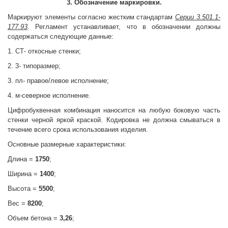
3. Обозначение маркировки.
Маркируют элементы согласно жестким стандартам
Серии 3.501.1-
177.93
. Регламент устанавливает, что в обозначении должны
содержаться следующие данные:
1. СТ- откосные стенки;
2. 3- типоразмер;
3. пл- правое/левое исполнение;
4. м-северное исполнение.
Цифробуквенная комбинация наносится на любую боковую часть
стенки черной яркой краской. Кодировка не должна смываться в
течение всего срока использования изделия.
Основные размерные характеристики:
Длина =
1750
;
Ширина =
1400
;
Высота =
5500
;
Вес =
8200
;
Объем бетона =
3,26
;