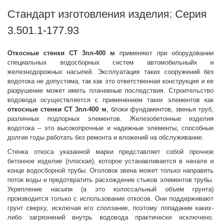
Стандарт изготовления изделия: Серия
3.501.1-177.93
Откосные стенки
СТ 3пл-400 м
применяют при оборудовании
специальных водосборных систем автомобильныйх и
железнодорожных насыпей. Эксплуатация таких сооружений без
водотока не допустима, так как это ответственная конструкция и ее
разрушение может иметь плачевные последствия. Строительство
водовода осуществляется с применением таких элементов как
откосные стенки
СТ 3пл-400 м
, блоки фундаментов, звенья труб,
различных подпорных элементов. Железобетонные изделия
водотока – это высокопрочные и надежные элементы, способные
долгие годы работать без ремонта и вложений на обслуживание.
Стенка откоса указанной марки представляет собой прочное
бетонное изделие (плоская), которое устанавливается в начале и
конце водосборной трубы. Оголовок звена может только направить
поток воды и предотвратить расхождение стыков элементов трубы.
Укрепление насыпи (а это колоссальный объем грунта)
производится только с использование откосов. Они поддерживают
грунт сверху, исключая его сползание, поэтому попадание каких-
либо загрязнений внутрь водовода практически исключено.