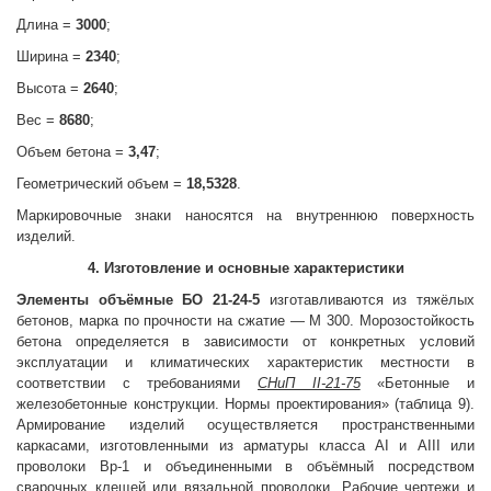
Длина =
3000
;
Ширина =
2340
;
Высота =
2640
;
Вес =
8680
;
Объем бетона =
3,47
;
Геометрический объем =
18,5328
.
Маркировочные знаки наносятся на внутреннюю поверхность
изделий.
4. Изготовление и основные характеристики
Элементы объёмные
БО 21-24-5
изготавливаются из тяжёлых
бетонов, марка по прочности на сжатие — М 300. Морозостойкость
бетона определяется в зависимости от конкретных условий
эксплуатации и климатических характеристик местности в
соответствии с требованиями
СНиП II-21-75
«Бетонные и
железобетонные конструкции. Нормы проектирования» (таблица 9).
Армирование изделий осуществляется пространственными
каркасами, изготовленными из арматуры класса AI и AIII или
проволоки Вр-1 и объединенными в объёмный посредством
сварочных клещей или вязальной проволоки. Рабочие чертежи и