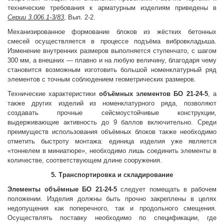
технические требования к арматурным изделиям приведены в
Серии 3.006.1-3/83
, Вып. 2-2.
Механизированное формование блоков из жёстких бетонных
смесей осуществляется в процессе подъёма вибровкладыша.
Изменение внутренних размеров выполняется ступенчато, с шагом
300 мм, а внешних — плавно и на любую величину, благодаря чему
становится возможным изготовить большой номенклатурный ряд
элементов с точным соблюдением геометрических размеров.
Технические характеристики
объёмных элементов
БО 21-24-5
, а
также других изделий из номенклатурного ряда, позволяют
создавать прочные сейсмоустойчивые конструкции,
выдерживающие активность до 9 баллов включительно. Среди
преимуществ использования объёмных блоков также необходимо
отметить быстроту монтажа: единица изделия уже является
«тоннелем в миниатюре», необходимо лишь соединить элементы в
количестве, соответствующем длине сооружения.
5. Транспортировка и складирование
Элементы объёмные
БО 21-24-5
следует помещать в рабочем
положении. Изделия должны быть прочно закреплены в целях
недопущения как поперечного, так и продольного смещения.
Осуществлять поставку необходимо по спецификации, где