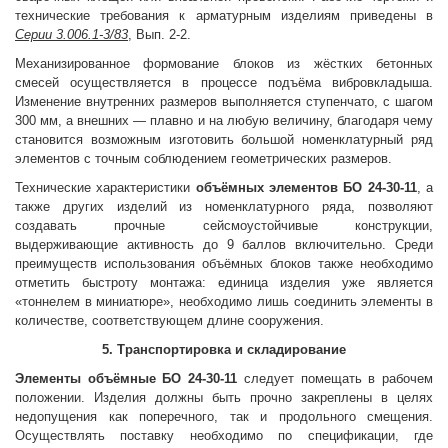
технические требования к арматурным изделиям приведены в
Серии 3.006.1-3/83
, Вып. 2-2.
Механизированное формование блоков из жёстких бетонных
смесей осуществляется в процессе подъёма вибровкладыша.
Изменение внутренних размеров выполняется ступенчато, с шагом
300 мм, а внешних — плавно и на любую величину, благодаря чему
становится возможным изготовить большой номенклатурный ряд
элементов с точным соблюдением геометрических размеров.
Технические характеристики
объёмных элементов
БО 24-30-11
, а
также других изделий из номенклатурного ряда, позволяют
создавать прочные сейсмоустойчивые конструкции,
выдерживающие активность до 9 баллов включительно. Среди
преимуществ использования объёмных блоков также необходимо
отметить быстроту монтажа: единица изделия уже является
«тоннелем в миниатюре», необходимо лишь соединить элементы в
количестве, соответствующем длине сооружения.
5. Транспортировка и складирование
Элементы объёмные
БО 24-30-11
следует помещать в рабочем
положении. Изделия должны быть прочно закреплены в целях
недопущения как поперечного, так и продольного смещения.
Осуществлять поставку необходимо по спецификации, где