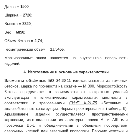
Длина =
1500
;
Ширина =
2720
;
Высота =
3320
;
Вес =
6850
;
Объем бетона =
2,74
;
Геометрический объем =
13,5456
.
Маркировочные знаки наносятся на внутреннюю поверхность
изделий.
4. Изготовление и основные характеристики
Элементы объёмные
БО 24-30-11
изготавливаются из тяжёлых
бетонов, марка по прочности на сжатие — М 300. Морозостойкость
бетона определяется в зависимости от конкретных условий
эксплуатации и климатических характеристик местности в
соответствии с требованиями
СНиП II-21-75
«Бетонные и
железобетонные конструкции. Нормы проектирования» (таблица 9).
Армирование изделий осуществляется пространственными
каркасами, изготовленными из арматуры класса AI и AIII или
проволоки Вр-1 и объединенными в объёмный посредством
сварочных клещей или вязальной проволоки. Рабочие чертежи и