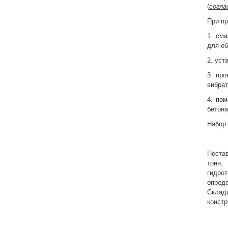
(
согла
При пр
1. сма
для об
2. уст
3. пр
вибрат
4. пом
бетона
Набор 
Поста
тонн,
гидро
опреде
Склад
констр