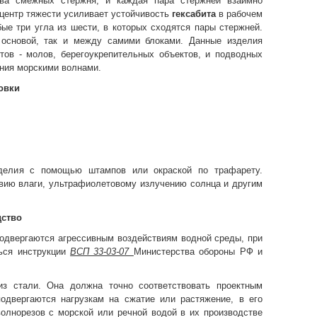
два смежных стержня, и каждая пара стержней взаимно
центр тяжести усиливает устойчивость
гексабита
в рабочем
ые три угла из шести, в которых сходятся пары стержней.
основой, так и между самими блоками. Данные изделия
тов - молов, берегоукрепительных объектов, и подводных
ния морскими волнами.
овки
зделия с помощью штампов или окраской по трафарету.
твию влаги, ультрафиолетовому излучению солнца и другим
дство
подвергаются агрессивным воздействиям водной среды, при
ься инструкции
ВСП 33-03-07
Министерства обороны РФ и
из стали. Она должна точно соответствовать проектным
подвергаются нагрузкам на сжатие или растяжение, в его
 волнорезов с морской или речной водой в их производстве