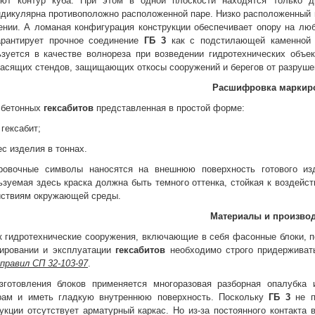
уют контур куба. При этом в одной плоскости находятся только 
ндикулярна противоположно расположенной паре. Низко расположенный 
нии. А ломаная конфигурация конструкции обеспечивает опору на люб
арантирует прочное соединение
ГБ 3
как с подстилающей каменной 
ьзуется в качестве волнореза при возведении гидротехнических объек
гасящих стендов, защищающих откосы сооружений и берегов от разруше
Расшифровка маркир
 бетонных
гексабитов
представленная в простой форме:
 гексабит;
ес изделия в тоннах.
ровочные символы наносятся на внешнюю поверхность готового и
зуемая здесь краска должна быть темного оттенка, стойкая к воздейс
йствиям окружающей среды.
Материалы и произво
к гидротехнические сооружения, включающие в себя фасонные блоки, 
тировании и эксплуатации
гексабитов
необходимо строго придерживат
правил СП 32-103-97
.
зготовления блоков применяется многоразовая разборная опалубка 
рам и иметь гладкую внутреннюю поверхность. Поскольку
ГБ 3
не 
укции отсутствует арматурный каркас. Но из-за постоянного контакта