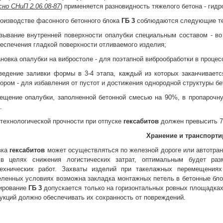
сно СНиП 2.06.08-87
) применяется разновидность тяжелого бетона - гид
оизводстве фасонного бетонного блока
ГБ 3
соблюдаются следующие те
зывание внутренней поверхности опалубки специальным составом - во
еспечения гладкой поверхности отливаемого изделия;
ановка опалубки на вибростоле - для поэтапной виброобработки в проце
оведение заливки формы в 3-4 этапа, каждый из которых заканчивает
ором - для избавления от пустот и достижения однородной структуры бе
ещение опалубки, заполненной бетонной смесью на 90%, в пропарочну
.
технологической прочности при отпуске
гексабитов
должен превысить 7
Хранение и транспорти
вка
гексабитов
может осуществляться по железной дороге или автотранс
 в целях снижения логистических затрат, оптимальным будет ра
технических работ. Захваты изделий при такелажных перемещениях
ленных условиях возможна закладка монтажных петель в бетонные блок
ирование
ГБ 3
допускается только на горизонтальных ровных площадка
укций должно обеспечивать их сохранность от повреждений.