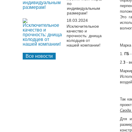
образ
по
перпе
индивидуальным
положе
размерам!
Это г
18.03.2024
испол
Исключительное
волно
качество и
прочность: днища
колодцев от
нашей компании!
Марка
1.
ГБ
-
Все новости
2.
3
- в
Марки
Исполь
возде
Так ка
проек
Свода 
Для и
разме
констр