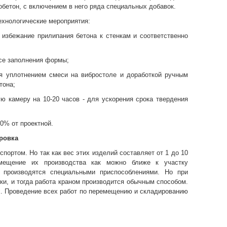
робетон, с включением в него ряда специальных добавок.
хнологические мероприятия:
 избежание прилипания бетона к стенкам и соответственно
ссе заполнения формы;
ся уплотнением смеси на вибростоле и доработкой ручным
тона;
ю камеру на 10-20 часов - для ускорения срока твердения
0% от проектной.
ровка
портом. Но так как вес этих изделий составляет от 1 до 10
змещение их производства как можно ближе к участку
 производятся специальными приспособлениями. Но при
и, и тогда работа краном производится обычным способом.
х. Проведение всех работ по перемещению и складированию