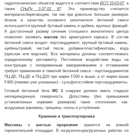
гидротехнических объектов ведется в соответствии
ВСП 33-03-07
, а
также
СНиПу 3.07.02
87
. Это производство считается
материалосберегающим, так как при довольно больших размерах
блоков в качестве основного заполнителя бетонной смеси
используются крупный бутовый камень и щебень крупных фракций.
А достаточный размер сечения сплошного монолитного центра
позволяет заливать
массив
без арматурного каркаса. В состав
бетонной смеси входят: портландцемент, крупный бутовый камень,
щебень/гравий, чистый песок, добавки-пластификаторы, вода
(пресная или морская). Все материалы должны соответствовать
определенному регламенту. Постоянное воздействие воды на
конструкции с попеременным замораживанием и оттаиванием
требует применения в тяжелой бетонной смеси - портландцементов
ПЦ-Д0, ПЦ-Д5 и ПЦ-Д20 при марке F200 и выше, а от марки выше
F400 (помимо уже указанных) - сульфатостойкие портландцементы.
Готовый бетонный блок
МС 1
снаружи должен иметь гладкую
неповрежденную поверхность. Допустимы (без превышения
установленных нормами размеров) такие отклонения, как:
воздушные раковины, трещины, сколы и углубления.
Хранение и транспортировка
Массивы с шестью прорезями
хранятся на ровной
горизонтальной площадке. В погрузочно-разгрузочных работах по