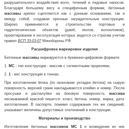
разрушительного воздействия волн, течений и ледовых наносов.
Благодаря большому весу и специфичным формам, бетонные
массивы
крепко сцепляются как с донным основанием, так и
между собой, создавая прочные заградительные конструкции.
Широко применяются в строительстве портовых и
гидротехнических объектов (дамб, молов, волноломов),
проектирование и эксплуатация которых ведется со строгим учетом
правил
ВСП 33-03-07
Минобороны РФ.
Расшифровка маркировки изделия
Бетонные
массивы
маркируются в буквенно-цифровом формате:
1.
МС
- тип конструкции - массив с сегментными прорезями;
2.
1
- вес конструкции в тоннах.
При изготовлении блока (по окончании укладки бетона) на сырую
поверхность верхней грани накладываются клеймо и номер. После
просушки и распалубки на боковую поверхность
массива
несмываемой краской пишется: класс бетона, номер, марка, дата
изготовления. В паспорте, помимо содержания тех же сведений,
указывают величины допустимых отклонений в конструкции.
Материалы и производство
Изготовление бетонных
массивов
МС 1
и возведение из них