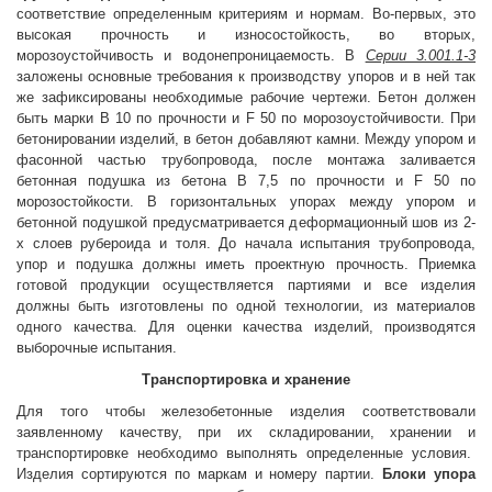
соответствие определенным критериям и нормам. Во-первых, это
высокая прочность и износостойкость, во
вторых,
морозоустойчивость и водонепроницаемость. В
Серии 3.001.1-3
заложены основные требования к производству упоров и в ней так
же зафиксированы необходимые рабочие чертежи. Бетон должен
быть марки B 10 по прочности и F 50 по морозоустойчивости. При
бетонировании изделий, в бетон добавляют камни. Между упором и
фасонной частью трубопровода, после монтажа заливается
бетонная подушка из бетона B 7,5 по прочности и F 50 по
морозостойкости. В горизонтальных упорах между упором и
бетонной подушкой предусматривается деформационный шов из 2-
х слоев рубероида и толя. До начала испытания трубопровода,
упор и подушка должны иметь проектную прочность. Приемка
готовой продукции осуществляется партиями и все изделия
должны быть изготовлены по одной технологии, из материалов
одного качества. Для оценки качества изделий, производятся
выборочные испытания.
Транспортировка и хранение
Для того чтобы железобетонные изделия соответствовали
заявленному качеству, при их складировании, хранении и
транспортировке необходимо выполнять определенные условия.
Изделия сортируются по маркам и номеру партии.
Блоки упора