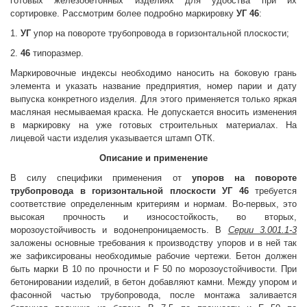
готовых железобетонных изделиях для удобства при их
сортировке. Рассмотрим более подробно маркировку
УГ 46
:
1.
УГ
упор на повороте трубопровода в горизонтальной плоскости;
2.
46
типоразмер.
Маркировочные индексы необходимо наносить на боковую грань
элемента и указать название предприятия, номер парии и дату
выпуска конкретного изделия. Для этого применяется только яркая
масляная несмываемая краска. Не допускается вносить изменения
в маркировку на уже готовых строительных материалах. На
лицевой части изделия указывается штамп ОТК.
Описание и применение
В силу специфики применения от
упоров на повороте
трубопровода в горизонтальной плоскости УГ 46
требуется
соответствие определенным критериям и нормам. Во-первых, это
высокая прочность и износостойкость, во
вторых,
морозоустойчивость и водонепроницаемость. В
Серии 3.001.1-3
заложены основные требования к производству упоров и в ней так
же зафиксированы необходимые рабочие чертежи. Бетон должен
быть марки B 10 по прочности и F 50 по морозоустойчивости. При
бетонировании изделий, в бетон добавляют камни. Между упором и
фасонной частью трубопровода, после монтажа заливается