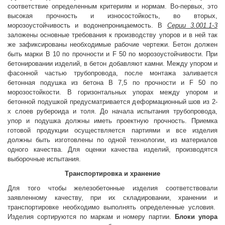
соответствие определенным критериям и нормам. Во-первых, это
высокая прочность и износостойкость, во
вторых,
морозоустойчивость и водонепроницаемость. В
Серии 3.001.1-3
заложены основные требования к производству упоров и в ней так
же зафиксированы необходимые рабочие чертежи. Бетон должен
быть марки B 10 по прочности и F 50 по морозоустойчивости. При
бетонировании изделий, в бетон добавляют камни. Между упором и
фасонной частью трубопровода, после монтажа заливается
бетонная подушка из бетона B 7,5 по прочности и F 50 по
морозостойкости. В горизонтальных упорах между упором и
бетонной подушкой предусматривается деформационный шов из 2-
х слоев рубероида и толя. До начала испытания трубопровода,
упор и подушка должны иметь проектную прочность. Приемка
готовой продукции осуществляется партиями и все изделия
должны быть изготовлены по одной технологии, из материалов
одного качества. Для оценки качества изделий, производятся
выборочные испытания.
Транспортировка и хранение
Для того чтобы железобетонные изделия соответствовали
заявленному качеству, при их складировании, хранении и
транспортировке необходимо выполнять определенные условия.
Изделия сортируются по маркам и номеру партии.
Блоки упора