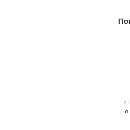
По
П
УГ