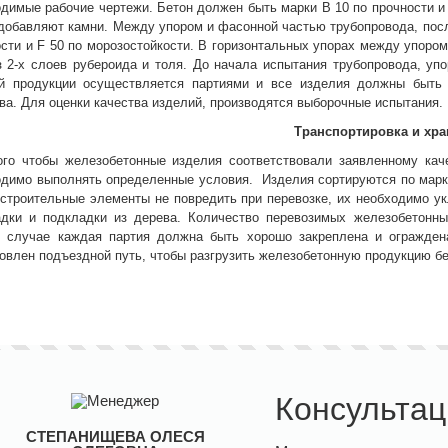
димые рабочие чертежи. Бетон должен быть марки B 10 по прочности и 
добавляют камни. Между упором и фасонной частью трубопровода, посл
сти и F 50 по морозостойкости. В горизонтальных упорах между упор
з 2-х слоев рубероида и толя. До начала испытания трубопровода, уп
ой продукции осуществляется партиями и все изделия должны быть 
ва. Для оценки качества изделий, производятся выборочные испытания.
Транспортировка и хра
ого чтобы железобетонные изделия соответствовали заявленному каче
одимо выполнять определенные условия. Изделия сортируются по марк
строительные элементы не повредить при перевозке, их необходимо ук
адки и подкладки из дерева. Количество перевозимых железобетонны
 случае каждая партия должна быть хорошо закреплена и огражден
овлен подъездной путь, чтобы разгрузить железобетонную продукцию бе
Консультац
СТЕПАНИЩЕВА ОЛЕСЯ