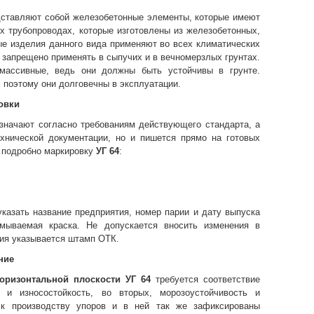
дставляют собой железобетонные элементы, которые имеют
 трубопроводах, которые изготовлены из железобетонных,
ые изделия данного вида применяют во всех климатических
 запрещено применять в сыпучих и в вечномерзлых грунтах.
массивные, ведь они должны быть устойчивы в грунте.
 поэтому они долговечны в эксплуатации.
овки
значают согласно требованиям действующего стандарта, а
ехнической документации, но и пишется прямо на готовых
е подробно маркировку
УГ 64
:
казать название предприятия, номер парии и дату выпуска
смываемая краска. Не допускается вносить изменения в
лия указывается штамп ОТК.
ние
горизонтальной плоскости УГ 64
требуется соответствие
 и износостойкость, во
вторых, морозоустойчивость и
 к производству упоров и в ней так же зафиксированы