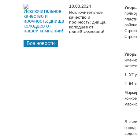
18.03.2024
Упоры
Исключительное
прямо
качество и
пласти
прочность: днища
район
колодцев от
Строи
нашей компании!
Строит
Все новости
Упоры
имен
железо
1.
УГ
у
2.
64
т
Маркир
конкр
маркир
В сил
опред
водон