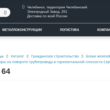
Челябинск, территория Челябинский
Электродный Завод, 2К1
Доставка по всей России
МЕТАЛЛОКОНСТРУКЦИИ
ЛОГИСТИКА
КОМПА
Каталог
Гражданское строительство
Блоки железо
ая
оры на повороте трубопровода в горизонтальной плоскости Сери
 64