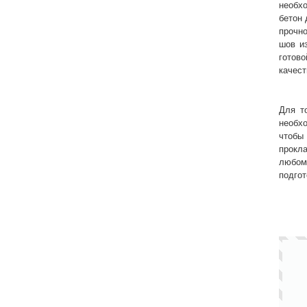
необхо
бетон 
прочно
шов и
готов
качест
Для т
необх
чтобы 
прокл
любом
подгот