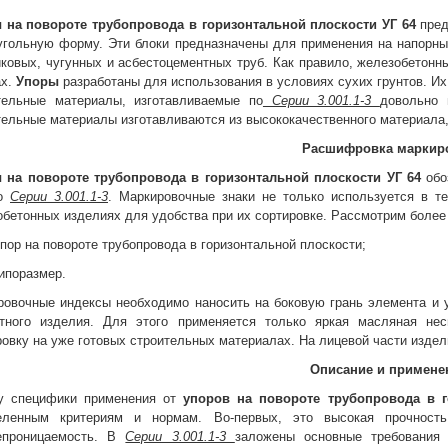
 на повороте трубопровода в горизонтальной плоскости УГ 64
пре
угольную форму. Эти блоки предназначены для применения на напорных
ковых, чугунных и асбестоцементных труб. Как правило, железобетонн
ах.
Упоры
разработаны для использования в условиях сухих грунтов. Их
тельные материалы, изготавливаемые по
Серии 3.001.1-3
довольно 
ельные материалы изготавливаются из высококачественного материала,
Расшифровка маркир
 на повороте трубопровода в горизонтальной плоскости УГ 64
обо
но
Серии 3.001.1-3
. Маркировочные знаки не только используется в т
бетонных изделиях для удобства при их сортировке. Рассмотрим боле
пор на повороте трубопровода в горизонтальной плоскости;
ипоразмер.
овочные индексы необходимо наносить на боковую грань элемента и у
етного изделия. Для этого применяется только яркая масляная не
овку на уже готовых строительных материалах. На лицевой части изде
Описание и примене
у специфики применения от
упоров на повороте трубопровода в 
еленным критериям и нормам. Во-первых, это высокая прочность
епроницаемость. В
Серии 3.001.1-3
заложены основные требования