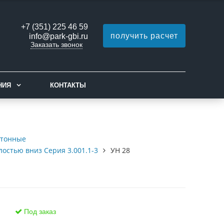
+7 (351) 225 46 59
получить расчет
info@park-gbi.ru
Заказать звонок
НИЯ
КОНТАКТЫ
етонные
остью вниз Серия 3.001.1-3
УН 28
Под заказ