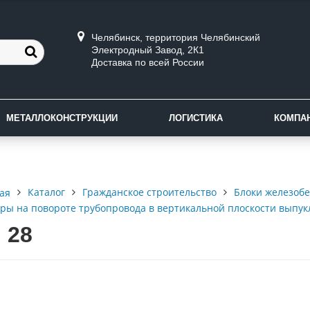
Челябинск, территория Челябинский
Электродный Завод, 2К1
Доставка по всей России
МЕТАЛЛОКОНСТРУКЦИИ
ЛОГИСТИКА
КОМПА
Каталог
Гражданское строительство
Блоки железоб
ая
ры на повороте трубопровода в вертикальной плоскости выпукл
 28