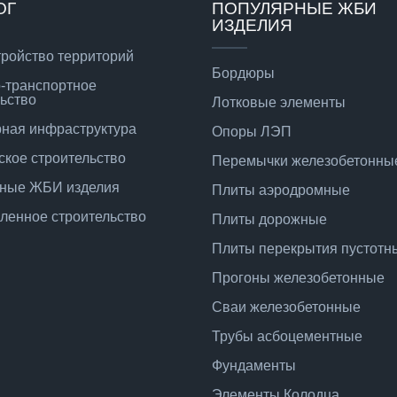
ОГ
ПОПУЛЯРНЫЕ ЖБИ
ИЗДЕЛИЯ
тройство территорий
Бордюры
-транспортное
ьство
Лотковые элементы
ная инфраструктура
Опоры ЛЭП
ское строительство
Перемычки железобетонны
ные ЖБИ изделия
Плиты аэродромные
енное строительство
Плиты дорожные
Плиты перекрытия пустотн
Прогоны железобетонные
Сваи железобетонные
Трубы асбоцементные
Фундаменты
Элементы Колодца