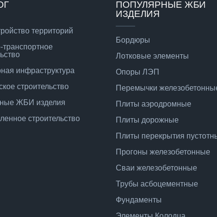
ОГ
ПОПУЛЯРНЫЕ ЖБИ
ИЗДЕЛИЯ
тройство территорий
Бордюры
-транспортное
ьство
Лотковые элементы
ная инфраструктура
Опоры ЛЭП
ское строительство
Перемычки железобетонны
ные ЖБИ изделия
Плиты аэродромные
енное строительство
Плиты дорожные
Плиты перекрытия пустотн
Прогоны железобетонные
Сваи железобетонные
Трубы асбоцементные
Фундаменты
Элементы Колодца