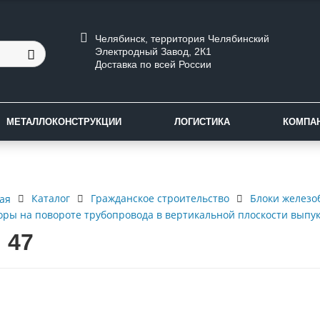
Челябинск, территория Челябинский
Электродный Завод, 2К1
Доставка по всей России
МЕТАЛЛОКОНСТРУКЦИИ
ЛОГИСТИКА
КОМПА
Каталог
Гражданское строительство
Блоки железо
ая
оры на повороте трубопровода в вертикальной плоскости выпук
 47