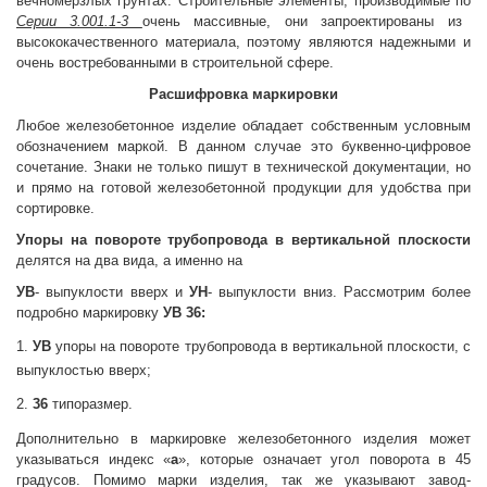
вечномерзлых грунтах. Строительные элементы, производимые по
Серии 3.001.1-3
очень массивные, они запроектированы из
высококачественного материала, поэтому являются надежными и
очень востребованными в строительной сфере.
Расшифровка маркировки
Любое железобетонное изделие обладает собственным условным
обозначением
маркой. В данном случае это буквенно-цифровое
сочетание. Знаки не только пишут в технической документации, но
и прямо на готовой железобетонной продукции для удобства при
сортировке.
Упоры на повороте трубопровода в вертикальной плоскости
делятся на два вида, а именно на
УВ
- выпуклости вверх и
УН
- выпуклости вниз. Рассмотрим более
подробно маркировку
УВ 36:
1.
УВ
упоры на повороте трубопровода в вертикальной плоскости, с
выпуклостью вверх;
2.
36
типоразмер.
Дополнительно в маркировке железобетонного изделия может
указываться индекс «
а
», которые означает угол поворота в 45
градусов. Помимо марки изделия, так же указывают завод-