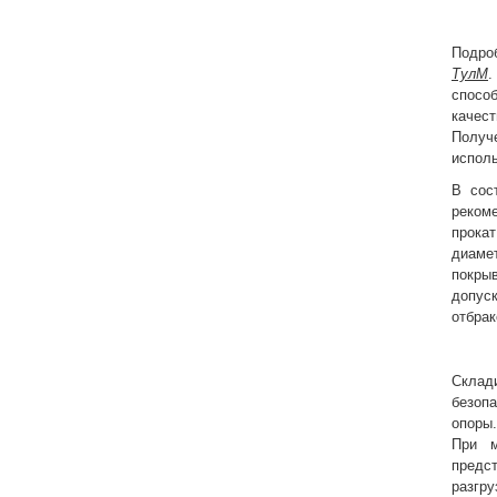
Подро
ТулМ
.
спосо
качес
Получ
исполь
В сос
реком
прока
диаме
покры
допус
отбра
Склад
безоп
опоры
При м
предс
разгру