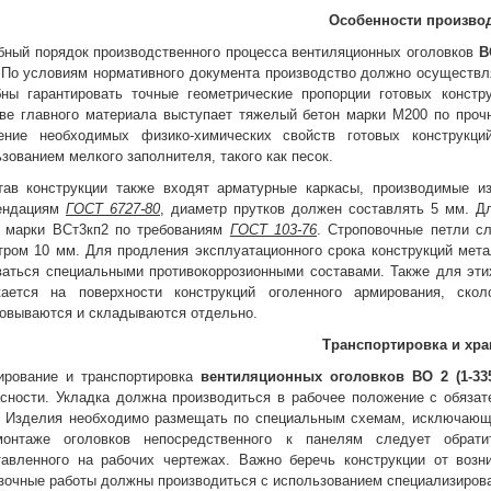
Особенности произво
бный порядок производственного процесса вентиляционных оголовков
В
 По условиям нормативного документа производство должно осуществл
бны гарантировать точные геометрические пропорции готовых констр
тве главного материала выступает тяжелый бетон марки М200 по проч
ение необходимых физико-химических свойств готовых конструкц
зованием мелкого заполнителя, такого как песок.
тав конструкции также входят арматурные каркасы, производимые и
ендациям
ГОСТ 6727-80
, диаметр прутков должен составлять 5 мм. Д
т марки ВСт3кп2 по требованиям
ГОСТ 103-76
. Строповочные петли с
тром 10 мм. Для продления эксплуатационного срока конструкций мет
ваться специальными противокоррозионными составами. Также для эти
кается на поверхности конструкций оголенного армирования, ск
ковываются и складываются отдельно.
Транспортировка и хра
ирование и транспортировка
вентиляционных оголовков
ВО 2 (1-3
асности. Укладка должна производиться в рабочее положение с обяза
. Изделия необходимо размещать по специальным схемам, исключающи
онтаже оголовков непосредственного к панелям следует обрати
тавленного на рабочих чертежах. Важно беречь конструкции от возн
зочные работы должны производиться с использованием специализирова