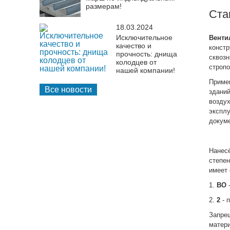
размерам!
Ста
18.03.2024
Исключительное
Венти
качество и
конст
прочность: днища
сквоз
колодцев от
стропо
нашей компании!
Приме
Все новости
здани
возду
экспл
докуме
Нанес
степе
имеет
1.
ВО
-
2.
2
- 
Запре
матери