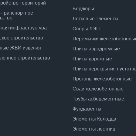
тройство территорий
Бордюры
-транспортное
ьство
Лотковые элементы
ная инфраструктура
Опоры ЛЭП
ское строительство
Перемычки железобетонны
ные ЖБИ изделия
Плиты аэродромные
енное строительство
Плиты дорожные
Плиты перекрытия пустотн
Прогоны железобетонные
Сваи железобетонные
Трубы асбоцементные
Фундаменты
Элементы Колодца
Элементы лестниц