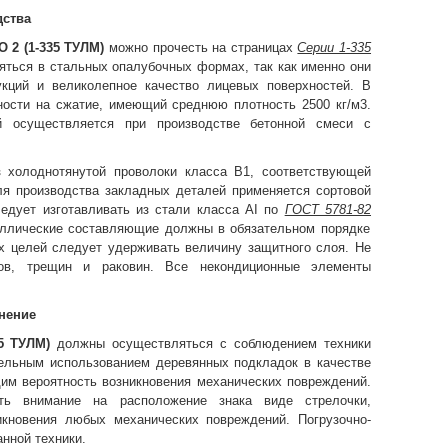
дства
О 2 (1-335 ТУЛМ)
можно прочесть на страницах
Серии 1-335
яться в стальных опалубочных формах, так как именно они
укций и великолепное качество лицевых поверхностей. В
ности на сжатие, имеющий среднюю плотность 2500 кг/м3.
ий осуществляется при производстве бетонной смеси с
з холоднотянутой проволоки класса В1, соответствующей
ля производства закладных деталей применяется сортовой
ледует изготавливать из стали класса AI по
ГОСТ 5781-82
аллические составляющие должны в обязательном порядке
х целей следует удерживать величину защитного слоя. Не
олов, трещин и раковин. Все некондиционные элементы
нение
35 ТУЛМ)
должны осуществляться с соблюдением техники
тельным использованием деревянных подкладок в качестве
м вероятность возникновения механических повреждений.
ть внимание на расположение знака виде стрелочки,
икновения любых механических повреждений. Погрузочно-
нной техники.