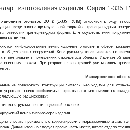
ндарт изготовления изделия: Серия 1-335 
ляционный оголовок
ВО 2 (1-335 ТУЛМ)
относятся к ряду высок
рукция представлена прямоугольной формой с трапециевидным попер
ных отверстий трапециевидной формы. Для осуществления погрузочно
вочных петель.
няются унифицированные вентиляционные оголовки в сфере гражданс
й и общественных сооружений. Конструкции устанавливаются на пане
ха и вентиляцию в помещениях строящегося объекта. Изделия облад
уатационным сроком. При разработке конструкций учитывались треб
нтов.
Маркировочное обозна
ённые на поверхность конструкции символы необходимы для отражен
ни упрощают поиск необходимых строительных материалов на складс
 следующую расшифровку:
 тип конструкции - вентиляционный оголовок;
порядковый номер типоразмера изделия.
щено вносить произвольные корректировки в маркировочные знаки, так
алов. Дополнительно следует прописывать массу, штамп отдела техниче