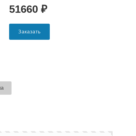
51660
₽
Заказать
ка