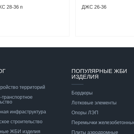
С 28-36 п
ДЖС 26-36
ОГ
ПОПУЛЯРНЫЕ ЖБИ
ИЗДЕЛИЯ
тройство территорий
Бордюры
-транспортное
ьство
Лотковые элементы
ная инфраструктура
Опоры ЛЭП
ское строительство
Перемычки железобетонны
ные ЖБИ изделия
Плиты аэродромные