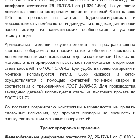
диафрагм жесткости 2Д 26-17-3-1 сп (1.020.1-6сп)
. По условиям
документа главным материалом является тяжелый бетон класса
В25 по прочности на сжатие. Водонепроницаемость и
морозостойкость подбираются индивидуально под каждый типовой
проект исходя из климатических особенностей и условий
эксплуатации.
Армирование изделий осуществляется из пространственных
каркасов, собираемых из плоских сеток и объемных каркасов с
дополнительным использованием отдельных стержней. В качестве
материала для армирования выступает горячекатаная стержневая
сталь касса AIII по
ГОСТ 5781-82
. Для удобства транспортировки и
монтажа используются петли. Сбор каркасов и сеток
осуществляется с помощью контактной точечной сварки в
соответствии с требованиями
ГОСТ 14098-85
. Для производства
закладных деталей используется сталь из листового проката по
ГОСТ 103-76
.
До поставки потребителю конструкции направляются на приемо-
сдаточные испытания, где проходят проверки на прочность и
оценку соответствия бетонных поверхностей.
Транспортировка и хранение
Железобетонные диафрагмы жесткости 2Д 26-17-3-1 сп (1.020.1-