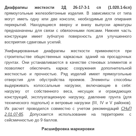
Диафрагмы жесткости 2Д 26-17-3-1 сп (1.020.1-6сп)
прямоугольные железобетонные изделия. В зависимости от типа
могут иметь одну или две консоли, необходимые для опирания
перекрытий. Находящиеся вверху и внизу выпуски арматуры
предназначены для связи с обвязочными поясами. Нижняя часть
конструкции имеет зубчатую поверхность для улучшенного
восприятия сдвиговых усилий.
Унифицированные диафрагмы жесткости применяются при
строительстве общественных каркасных зданий на просадочных
грунтах. Они устанавливаются в качестве стеновых элементов и
позволяют обеспечить каркас сооружения дополнительной
жесткостью и прочностью. Ряд изделий имеет прямоугольные
отверстия для обустройства проемов. Элементы способны
выдерживать колоссальные нагрузки, включающие в себя:
нагрузку от собственного веса, несущих и ограждающих
конструкций, эксплуатационную нагрузку, давление грунта (для
технического подполья) и ветровые нагрузки (III, IV и V районов).
Их расчет проводился совместно с учетом рекомендаций
СНиП
2.01.07-85
. Допускается использование на территориях с
сейсмичностью до 9 баллов.
Расшифровка маркировки