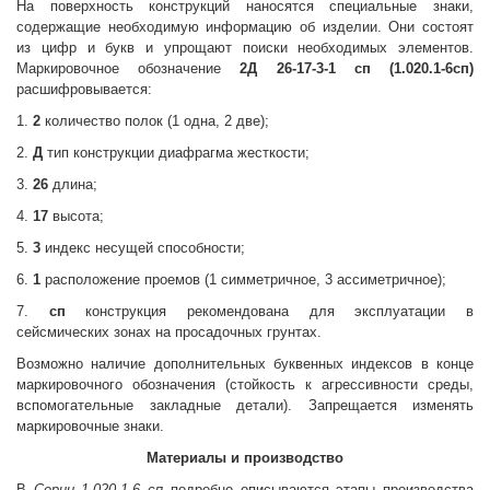
На поверхность конструкций наносятся специальные знаки,
содержащие необходимую информацию об изделии. Они состоят
из цифр и букв и упрощают поиски необходимых элементов.
Маркировочное обозначение
2Д 26-17-3-1 сп (1.020.1-6сп)
расшифровывается:
1.
2
количество полок (1
одна, 2
две);
2.
Д
тип конструкции
диафрагма жесткости;
3.
26
длина;
4.
17
высота;
5.
3
индекс несущей способности;
6.
1
расположение проемов (1
симметричное, 3
ассиметричное);
7.
сп
конструкция рекомендована для эксплуатации в
сейсмических зонах на просадочных грунтах.
Возможно наличие дополнительных буквенных индексов в конце
маркировочного обозначения (стойкость к агрессивности среды,
вспомогательные закладные детали). Запрещается изменять
маркировочные знаки.
Материалы и производство
В
Серии 1.020.1-6 сп
подробно описываются этапы производства