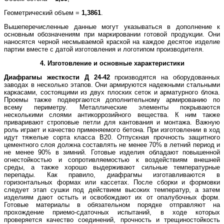
Геометрический объем =
1,3861
.
Вышеперечисленные данные могут указываться в дополнение к
основным обозначениям при маркировании готовой продукции. Они
наносятся черной несмываемой краской на каждое десятое изделие
партии вместе с датой изготовления и логотипом производителя.
4. Изготовление и основные характеристики
Диафрагмы жесткости
Д 24-42
производятся на оборудованных
заводах в несколько этапов. Они армируются надежными стальными
каркасами, состоящими из двух плоских сеток и арматурного блока.
Проемы также подвергаются дополнительному армированию по
всему периметру. Металлические элементы покрываются
несколькими слоями антикоррозийного вещества. К ним также
приваривают строповые петли для кантования и монтажа. Важную
роль играет и качество применяемого бетона. При изготовлении в ход
идут тяжелые сорта класса В20. Отпускная прочность защитного
цементного слоя должна составлять не менее 70% в летний период и
не менее 90% в зимний. Готовые изделия обладают повышенной
огнестойкостью и сопротивляемостью к воздействиям внешней
среды, а также хорошо выдерживают сильные температурные
перепады. Как правило, диафрагмы изготавливаются в
горизонтальных формах или кассетах. После сборки и формовки
следует этап сушки под действием высоких температур, а затем
изделиям дают остыть и освобождают их от опалубочных форм.
Готовые материалы в обязательном порядке отправляют на
прохождение приемо-сдаточных испытаний, в ходе которых
проверяется качество соединений, прочность и трещиностойкость