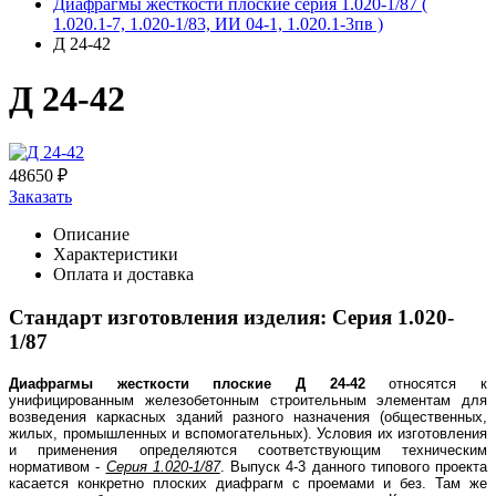
Диафрагмы жесткости плоские серия 1.020-1/87 (
1.020.1-7, 1.020-1/83, ИИ 04-1, 1.020.1-3пв )
Д 24-42
Д 24-42
48650
₽
Заказать
Описание
Характеристики
Оплата и доставка
Стандарт изготовления изделия: Серия 1.020-
1/87
Диафрагмы жесткости плоские
Д 24-42
относятся к
унифицированным железобетонным строительным элементам для
возведения каркасных зданий разного назначения (общественных,
жилых, промышленных и вспомогательных). Условия их изготовления
и применения определяются соответствующим техническим
нормативом -
Серия 1.020-1/87
. Выпуск 4-3 данного типового проекта
касается конкретно плоских диафрагм с проемами и без. Там же