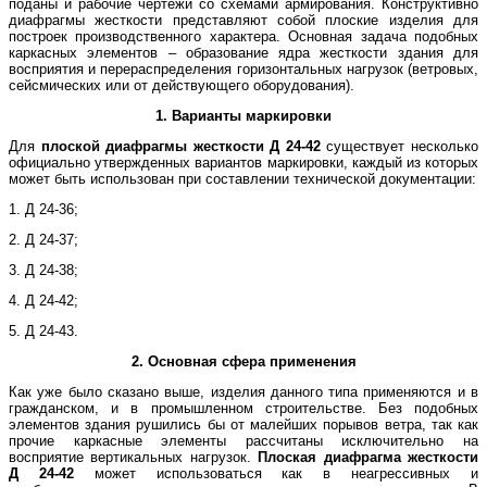
поданы и рабочие чертежи со схемами армирования. Конструктивно
диафрагмы жесткости представляют собой плоские изделия для
построек производственного характера. Основная задача подобных
каркасных элементов – образование ядра жесткости здания для
восприятия и перераспределения горизонтальных нагрузок (ветровых,
сейсмических или от действующего оборудования).
1. Варианты маркировки
Для
плоской
диафрагмы жесткости
Д 24-42
существует несколько
официально утвержденных вариантов маркировки, каждый из которых
может быть использован при составлении технической документации:
1. Д 24-36;
2. Д 24-37;
3. Д 24-38;
4. Д 24-42;
5. Д 24-43.
2. Основная сфера применения
Как уже было сказано выше, изделия данного типа применяются и в
гражданском, и в промышленном строительстве. Без подобных
элементов здания рушились бы от малейших порывов ветра, так как
прочие каркасные элементы рассчитаны исключительно на
восприятие вертикальных нагрузок.
Плоская диафрагма жесткости
Д 24-42
может использоваться как в неагрессивных и