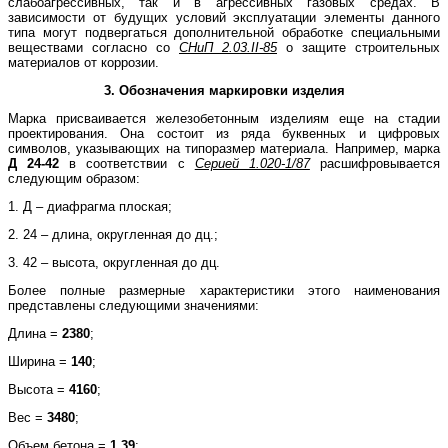
слабоагрессивных, так и в агрессивных газовых средах. В
зависимости от будущих условий эксплуатации элементы данного
типа могут подвергаться дополнительной обработке специальными
веществами согласно со
СНиП 2.03.ІІ-85
о защите строительных
материалов от коррозии.
3. Обозначения маркировки изделия
Марка присваивается железобетонным изделиям еще на стадии
проектирования. Она состоит из ряда буквенных и цифровых
символов, указывающих на типоразмер материала. Например, марка
Д 24-42
в соответствии с
Серией 1.020-1/87
расшифровывается
следующим образом:
1. Д – диафрагма плоская;
2. 24 – длина, округленная до дц.;
3. 42 – высота, округленная до дц.
Более полные размерные характеристики этого наименования
представлены следующими значениями:
Длина =
2380
;
Ширина =
140
;
Высота =
4160
;
Вес =
3480
;
Объем бетона =
1,39
;