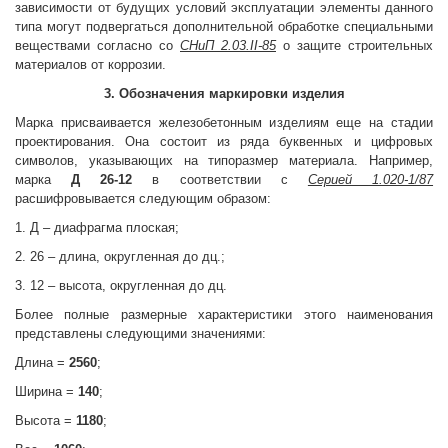
зависимости от будущих условий эксплуатации элементы данного
типа могут подвергаться дополнительной обработке специальными
веществами согласно со
СНиП 2.03.ІІ-85
о защите строительных
материалов от коррозии.
3. Обозначения маркировки изделия
Марка присваивается железобетонным изделиям еще на стадии
проектирования. Она состоит из ряда буквенных и цифровых
символов, указывающих на типоразмер материала. Например,
марка
Д 26-12
в соответствии с
Серией 1.020-1/87
расшифровывается следующим образом:
1. Д – диафрагма плоская;
2. 26 – длина, округленная до дц.;
3. 12 – высота, округленная до дц.
Более полные размерные характеристики этого наименования
представлены следующими значениями:
Длина =
2560
;
Ширина =
140
;
Высота =
1180
;