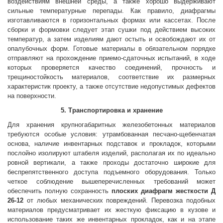
воздействиям внешней среды, а также хорошо выдерживают
сильные температурные перепады. Как правило, диафрагмы
изготавливаются в горизонтальных формах или кассетах. После
сборки и формовки следует этап сушки под действием высоких
температур, а затем изделиям дают остыть и освобождают их от
опалубочных форм. Готовые материалы в обязательном порядке
отправляют на прохождение приемо-сдаточных испытаний, в ходе
которых проверяется качество соединений, прочность и
трещиностойкость материалов, соответствие их размерных
характеристик проекту, а также отсутствие недопустимых дефектов
на поверхности.
5. Транспортировка и хранение
Для хранения крупногабаритных железобетонных материалов
требуются особые условия: утрамбованная песчано-щебенчатая
основа, наличие инвентарных подставок и прокладок, которыми
послойно изолируют штабеля изделий, располагая их по идеально
ровной вертикали, а также проходы достаточно широкие для
беспрепятственного доступа подъемного оборудования. Только
четкое соблюдение вышеперечисленных требований может
обеспечить полную сохранность
плоских диафрагм жесткости
Д
26-12
от любых механических повреждений. Перевозка подобных
материалов предусматривает их жесткую фиксацию в кузове и
использование таких же инвентарных прокладок, как и на этапе