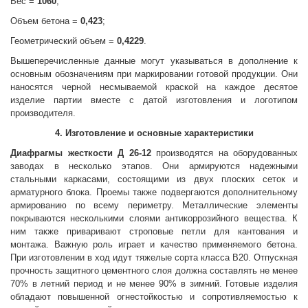
Вес =
1060
;
Объем бетона =
0,423
;
Геометрический объем =
0,4229
.
Вышеперечисленные данные могут указываться в дополнение к
основным обозначениям при маркировании готовой продукции. Они
наносятся черной несмываемой краской на каждое десятое
изделие партии вместе с датой изготовления и логотипом
производителя.
4. Изготовление и основные характеристики
Диафрагмы жесткости
Д 26-12
производятся на оборудованных
заводах в несколько этапов. Они армируются надежными
стальными каркасами, состоящими из двух плоских сеток и
арматурного блока. Проемы также подвергаются дополнительному
армированию по всему периметру. Металлические элементы
покрываются несколькими слоями антикоррозийного вещества. К
ним также приваривают строповые петли для кантования и
монтажа. Важную роль играет и качество применяемого бетона.
При изготовлении в ход идут тяжелые сорта класса В20. Отпускная
прочность защитного цементного слоя должна составлять не менее
70% в летний период и не менее 90% в зимний. Готовые изделия
обладают повышенной огнестойкостью и сопротивляемостью к