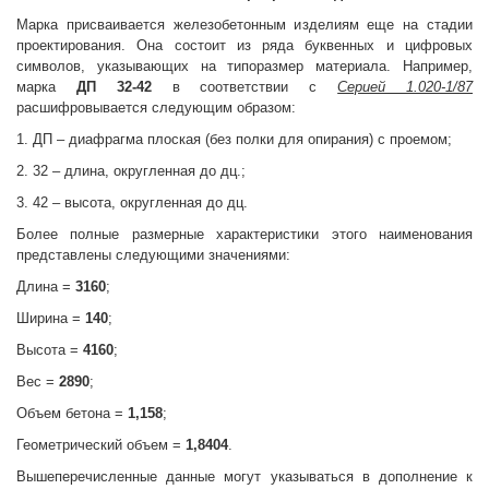
Марка присваивается железобетонным изделиям еще на стадии
проектирования. Она состоит из ряда буквенных и цифровых
символов, указывающих на типоразмер материала. Например,
марка
ДП 32-42
в соответствии с
Серией 1.020-1/87
расшифровывается следующим образом:
1. ДП – диафрагма плоская (без полки для опирания) с проемом;
2. 32 – длина, округленная до дц.;
3. 42 – высота, округленная до дц.
Более полные размерные характеристики этого наименования
представлены следующими значениями:
Длина =
3160
;
Ширина =
140
;
Высота =
4160
;
Вес =
2890
;
Объем бетона =
1,158
;
Геометрический объем =
1,8404
.
Вышеперечисленные данные могут указываться в дополнение к