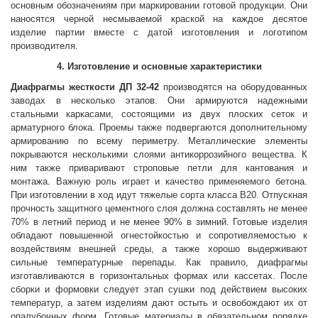
основным обозначениям при маркировании готовой продукции. Они
наносятся черной несмываемой краской на каждое десятое
изделие партии вместе с датой изготовления и логотипом
производителя.
4. Изготовление и основные характеристики
Диафрагмы жесткости
ДП 32-42
производятся на оборудованных
заводах в несколько этапов. Они армируются надежными
стальными каркасами, состоящими из двух плоских сеток и
арматурного блока. Проемы также подвергаются дополнительному
армированию по всему периметру. Металлические элементы
покрываются несколькими слоями антикоррозийного вещества. К
ним также приваривают строповые петли для кантования и
монтажа. Важную роль играет и качество применяемого бетона.
При изготовлении в ход идут тяжелые сорта класса В20. Отпускная
прочность защитного цементного слоя должна составлять не менее
70% в летний период и не менее 90% в зимний. Готовые изделия
обладают повышенной огнестойкостью и сопротивляемостью к
воздействиям внешней среды, а также хорошо выдерживают
сильные температурные перепады. Как правило, диафрагмы
изготавливаются в горизонтальных формах или кассетах. После
сборки и формовки следует этап сушки под действием высоких
температур, а затем изделиям дают остыть и освобождают их от
опалубочных форм. Готовые материалы в обязательном порядке