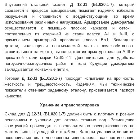
Внутренний стальной скелет
Д 12-31 (Б1.020.1-7)
, который
создается в процессе армирования, помогает изделию избежать
разрушения и справиться с воздействующими во время
использования различными нагрузками. Армирование
диафрагмы
осуществляется с помощью плоских каркасов и сеток,
составленных из стержней из стали класса А-I и А-III, с
применением арматурной проволоки класса Вр-I. Закладные
детали, являющиеся неотъемлемой частью железобетонного
строительного элемента, выполняются из арматуры класса А-III и
прокатной стали марки Ст3Кп2-1. Дополнительно для удобства
погрузочно-разгрузочных работ в тело будущей
диафрагмы
закладывается монтажные петли.
Готовая
Д 12-31 (Б1.020.1-7)
проходит испытания на прочность,
жесткость и трещиностойкость. Изделиям, чьи технические
показатели отвечают заданному эталону, присваивается паспорт
качества.
Хранение и транспортировка
Склад для
Д 12-31 (Б1.020.1-7)
должен быть с плотным и ровным
основанием и уклоном для отвода сточных вод. Размещение
конструкций происходит в предварительно рассортированном по
марком виде, с укладкой в штабель. Важным условием является
прослаивание ряда деревянным инвентарем. Транспортирование