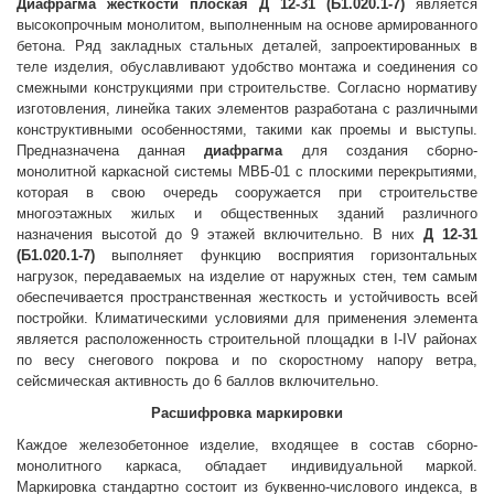
Диафрагма жесткости плоская Д 12-31 (Б1.020.1-7)
является
высокопрочным монолитом, выполненным на основе армированного
бетона. Ряд закладных стальных деталей, запроектированных в
теле изделия, обуславливают удобство монтажа и соединения со
смежными конструкциями при строительстве. Согласно нормативу
изготовления, линейка таких элементов разработана с различными
конструктивными особенностями, такими как проемы и выступы.
Предназначена данная
диафрагма
для создания сборно-
монолитной каркасной системы МВБ-01 с плоскими перекрытиями,
которая в свою очередь сооружается при строительстве
многоэтажных жилых и общественных зданий различного
назначения высотой до 9 этажей включительно. В них
Д 12-31
(Б1.020.1-7)
выполняет функцию восприятия горизонтальных
нагрузок, передаваемых на изделие от наружных стен, тем самым
обеспечивается пространственная жесткость и устойчивость всей
постройки. Климатическими условиями для применения элемента
является расположенность строительной площадки в I-IV районах
по весу снегового покрова и по скоростному напору ветра,
сейсмическая активность до 6 баллов включительно.
Расшифровка маркировки
Каждое железобетонное изделие, входящее в состав сборно-
монолитного каркаса, обладает индивидуальной маркой.
Маркировка стандартно состоит из буквенно-числового индекса, в