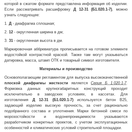
которой в сжатом формате представлена информация об изделии.
Если рассматривать расшифровку
Д 12-31 (Б1.020.1-7)
, можно
узнать следующее:
1.
Д
- диафрагма сплошная;
2.
12
- округленная ширина в дм;
3.
31
- округленная высота в дм.
Маркировочная аббревиатура прописывается на готовом элементе
водостойкой контрастной краской. Также там могут указываться
датировка, масса, штамп ОТК и товарный символ изготовителя.
Материалы и производство
Основополагающим регламентом для выпуска высококачественной
плоской диафрагмы жесткости
является
Серия Б 1.020.1-7
.
Формовка данных крупногабаритных конструкций проходит
исключительно в заводских условиях, в кассетах. Для
изготовления
Д 12-31 (Б1.020.1-7)
используется бетон В25,
задающий изделию высокую прочность, за счет рационально
подобранного состава и уплотнения. Марки бетонной смеси по
морозостойкости и водонепроницаемости указываются
разработчиком конкретных проектов, с учетом эксплуатационных
особенностей и климатических условий строительной площадки.