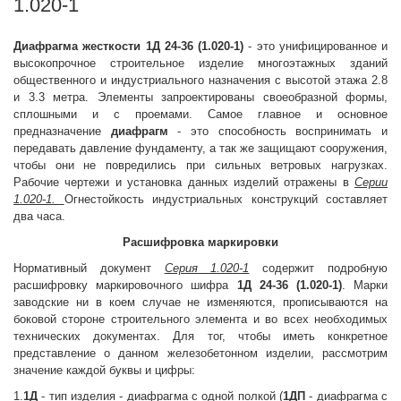
1.020-1
Диафрагма жесткости
1Д 24-36 (1.020-1)
- это унифицированное и
высокопрочное строительное изделие многоэтажных зданий
общественного и индустриального назначения с высотой этажа 2.8
и 3.3 метра. Элементы запроектированы своеобразной формы,
сплошными и с проемами. Самое главное и основное
предназначение
диафрагм
- это способность воспринимать и
передавать давление фундаменту, а так же защищают сооружения,
чтобы они не повредились при сильных ветровых нагрузках.
Рабочие чертежи и установка данных изделий отражены в
Серии
1.020-1.
Огнестойкость индустриальных конструкций составляет
два часа.
Расшифровка маркировки
Нормативный документ
Серия 1.020-1
содержит подробную
расшифровку маркировочного шифра
1Д 24-36 (1.020-1)
. Марки
заводские ни в коем случае не изменяются, прописываются на
боковой стороне строительного элемента и во всех необходимых
технических документах. Для тог, чтобы иметь конкретное
представление о данном железобетонном изделии, рассмотрим
значение каждой буквы и цифры:
1.
1Д
- тип изделия - диафрагма с одной полкой (
1ДП
- диафрагма с