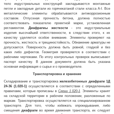
тело индустриальных конструкций закладываются монтажные
петли и закладные детали из горячекатаной стали класса A-I. Все
металлические элементы обрабатываются антикоррозионным
составом. Отпускная прочность бетона, должна полностью
соответствовать показателю проектной марки, установленная
регламентом.
Диафрагмы жесткости
- это индустриальные
изделия высочайшей ответственности, в следствии этого, к их
качеству уделяется особое внимание. Элементы проверяют на
прочность, жесткость и трещиностойкость. Обнажение арматуры не
допускается. Поверхность должна быть ровной, гладкой и без
каких либо дефектов. Геометрия проверяется в соответствии с
рабочими чертежами. По итогу контрольных проверок выписывают
паспорт качеству. В данном документе должна быть указана
основная информация о сырье и о производителе.
Транспортировка и хранение
Складирование и транспортировка
железобетонных диафрагм 1Д
24-36 (1.020-1)
осуществляется в соответствии с определенными
правилами, которые прописаны в
Серии 1.020-1
. Элементы хранят
на складской территории в рабочем положении, разложенные по
маркам. Транспортировка осуществляется на специализированном
транспорте. Для того, чтобы избежать опрокидывания, либо
смещения
диафрагм
во время движения транспорта, их следует