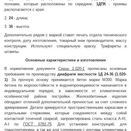
полками, которые расположены по середине,
1ДПК
- проемы
располагаются с края;
2.
24
- длина;
3.
36
- высота.
Дополнительно рядом с маркой ставят печать отдела технического
контроля, дату изготовления, товарный знак производителя, массу
конструкции. Используют специальную краску. Трафареты и
штампы.
Основные характеристики и изготовление
В нормативном документе
Серии 1.020-1
прописаны основные
требования по производству
диафрагм жесткости 1Д 24-36 (1.020-
1)
. За прочную основу принимается бетон марки М300. Марка
бетона по морозостойкости и водонепроницаемости назначается в
индивидуальном порядке, в зависимости от климатических
особенностей района постройки. Железобетонные изделия
обладают отличной дополнительной прочностью за счет сложного
армирования. Детали армируются пространственными каркасами и
отдельными стержнями, которые соединяются между собой
контактной точечной сваркой, запроектирована сталь класса A-III,
A-I по
ГОСТ 5781-75
. Для установки конструкций, для
транспортировки, а так же для сопряжения с другими элементами в