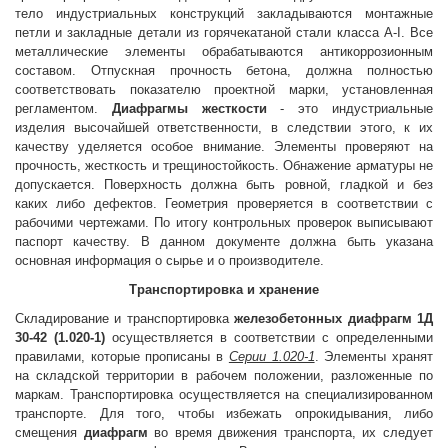
тело индустриальных конструкций закладываются монтажные
петли и закладные детали из горячекатаной стали класса A-I. Все
металлические элементы обрабатываются антикоррозионным
составом. Отпускная прочность бетона, должна полностью
соответствовать показателю проектной марки, установленная
регламентом.
Диафрагмы жесткости
- это индустриальные
изделия высочайшей ответственности, в следствии этого, к их
качеству уделяется особое внимание. Элементы проверяют на
прочность, жесткость и трещиностойкость. Обнажение арматуры не
допускается. Поверхность должна быть ровной, гладкой и без
каких либо дефектов. Геометрия проверяется в соответствии с
рабочими чертежами. По итогу контрольных проверок выписывают
паспорт качеству. В данном документе должна быть указана
основная информация о сырье и о производителе.
Транспортировка и хранение
Складирование и транспортировка
железобетонных диафрагм 1Д
30-42 (1.020-1)
осуществляется в соответствии с определенными
правилами, которые прописаны в
Серии 1.020-1
. Элементы хранят
на складской территории в рабочем положении, разложенные по
маркам. Транспортировка осуществляется на специализированном
транспорте. Для того, чтобы избежать опрокидывания, либо
смещения
диафрагм
во время движения транспорта, их следует