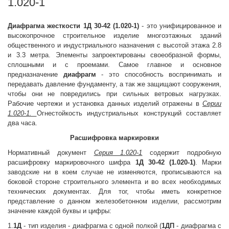
1.020-1
Диафрагма жесткости
1Д 30-42 (1.020-1)
- это унифицированное и
высокопрочное строительное изделие многоэтажных зданий
общественного и индустриального назначения с высотой этажа 2.8
и 3.3 метра. Элементы запроектированы своеобразной формы,
сплошными и с проемами. Самое главное и основное
предназначение
диафрагм
- это способность воспринимать и
передавать давление фундаменту, а так же защищают сооружения,
чтобы они не повредились при сильных ветровых нагрузках.
Рабочие чертежи и установка данных изделий отражены в
Серии
1.020-1.
Огнестойкость индустриальных конструкций составляет
два часа.
Расшифровка маркировки
Нормативный документ
Серия 1.020-1
содержит подробную
расшифровку маркировочного шифра
1Д 30-42 (1.020-1)
. Марки
заводские ни в коем случае не изменяются, прописываются на
боковой стороне строительного элемента и во всех необходимых
технических документах. Для тог, чтобы иметь конкретное
представление о данном железобетонном изделии, рассмотрим
значение каждой буквы и цифры:
1.
1Д
- тип изделия - диафрагма с одной полкой (
1ДП
- диафрагма с