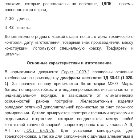
полками, которые расположены по середине,
1ДПК
- проемы
располагаются с края;
2.
30
- длина;
3.
42
- высота.
Дополнительно рядом с маркой ставят печать отдела технического
контроля, дату изготовления, товарный знак производителя, массу
конструкции. Используют специальную краску. Трафареты и
штампы.
Основные характеристики и изготовление
В нормативном документе
Серии 1.020-1
прописаны основные
требования по производству
диафрагм жесткости 1Д 30-42 (1.020-
1)
. За прочную основу принимается бетон марки М300. Марка
бетона по морозостойкости и водонепроницаемости назначается в
индивидуальном порядке, в зависимости от климатических
особенностей района постройки. Железобетонные изделия
обладают отличной дополнительной прочностью за счет сложного
армирования. Детали армируются пространственными каркасами и
отдельными стержнями, которые соединяются между собой
контактной точечной сваркой, запроектирована сталь класса A-III,
A-I по
ГОСТ 5781-75
. Для установки конструкций, для
транспортировки, а так же для сопряжения с другими элементами в