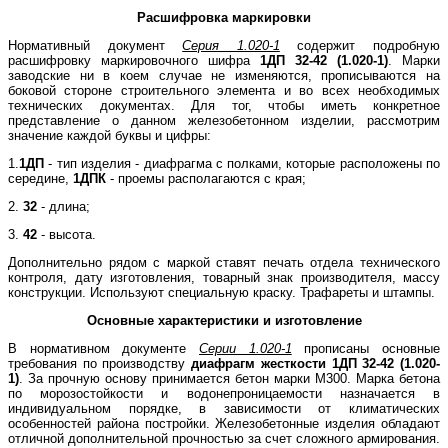
Расшифровка маркировки
Нормативный документ
Серия 1.020-1
содержит подробную
расшифровку маркировочного шифра
1ДП 32-42 (1.020-1)
. Марки
заводские ни в коем случае не изменяются, прописываются на
боковой стороне строительного элемента и во всех необходимых
технических документах. Для тог, чтобы иметь конкретное
представление о данном железобетонном изделии, рассмотрим
значение каждой буквы и цифры:
1.
1ДП
- тип изделия - диафрагма с полками, которые расположены по
середине,
1ДПК
- проемы располагаются с края;
2.
32
- длина;
3.
42
- высота.
Дополнительно рядом с маркой ставят печать отдела технического
контроля, дату изготовления, товарный знак производителя, массу
конструкции. Используют специальную краску. Трафареты и штампы.
Основные характеристики и изготовление
В нормативном документе
Серии 1.020-1
прописаны основные
требования по производству
диафрагм жесткости 1ДП 32-42 (1.020-
1)
. За прочную основу принимается бетон марки М300. Марка бетона
по морозостойкости и водонепроницаемости назначается в
индивидуальном порядке, в зависимости от климатических
особенностей района постройки. Железобетонные изделия обладают
отличной дополнительной прочностью за счет сложного армирования.