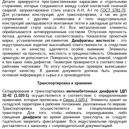
Детали армируются пространственными каркасами и отдельными
стержнями, которые соединяются между собой контактной точечной
сваркой, запроектирована сталь класса A-III, A-I по
ГОСТ 5781-75
.
Для установки конструкций, для транспортировки, а так же для
сопряжения с другими элементами в тело индустриальных
конструкций закладываются монтажные петли и закладные детали из
горячекатаной стали класса A-I. Все металлические элементы
обрабатываются антикоррозионным составом. Отпускная прочность
бетона, должна полностью соответствовать показателю проектной
марки, установленная регламентом.
Диафрагмы жесткости
- это
индустриальные изделия высочайшей ответственности, в следствии
этого, к их качеству уделяется особое внимание. Элементы
проверяют на прочность, жесткость и трещиностойкость. Обнажение
арматуры не допускается. Поверхность должна быть ровной, гладкой
и без каких либо дефектов. Геометрия проверяется в соответствии с
рабочими чертежами. По итогу контрольных проверок выписывают
паспорт качеству. В данном документе должна быть указана
основная информация о сырье и о производителе.
Транспортировка и хранение
Складирование и транспортировка
железобетонных диафрагм 1ДП
32-42 (1.020-1)
осуществляется в соответствии с определенными
правилами, которые прописаны в
Серии 1.020-1
. Элементы хранят на
складской территории в рабочем положении, разложенные по маркам.
Транспортировка осуществляется на специализированном
транспорте. Для того, чтобы избежать опрокидывания, либо
смещения
диафрагм
во время движения транспорта, их следует
тщательно закрепить фиксаторами. Вся индустриальная продукция
доставляется к заказчику с сопроводительной документацией.