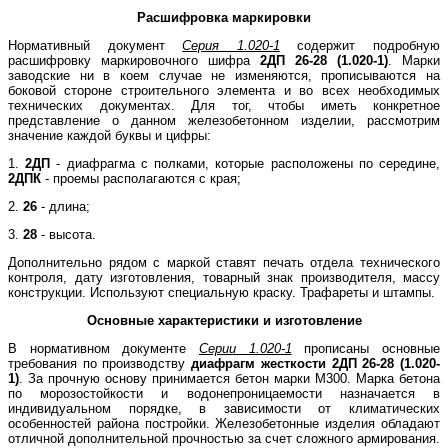
Расшифровка маркировки
Нормативный документ
Серия 1.020-1
содержит подробную
расшифровку маркировочного шифра
2ДП 26-28 (1.020-1)
. Марки
заводские ни в коем случае не изменяются, прописываются на
боковой стороне строительного элемента и во всех необходимых
технических документах. Для тог, чтобы иметь конкретное
представление о данном железобетонном изделии, рассмотрим
значение каждой буквы и цифры:
1.
2ДП
- диафрагма с полками, которые расположены по середине,
2ДПК
- проемы располагаются с края;
2.
26
- длина;
3.
28
- высота.
Дополнительно рядом с маркой ставят печать отдела технического
контроля, дату изготовления, товарный знак производителя, массу
конструкции. Используют специальную краску. Трафареты и штампы.
Основные характеристики и изготовление
В нормативном документе
Серии 1.020-1
прописаны основные
требования по производству
диафрагм жесткости 2ДП 26-28 (1.020-
1)
. За прочную основу принимается бетон марки М300. Марка бетона
по морозостойкости и водонепроницаемости назначается в
индивидуальном порядке, в зависимости от климатических
особенностей района постройки. Железобетонные изделия обладают
отличной дополнительной прочностью за счет сложного армирования.