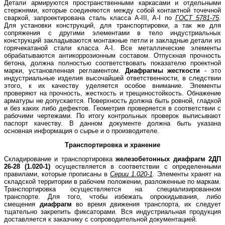
Детали армируются пространственными каркасами и отдельными
стержнями, которые соединяются между собой контактной точечной
сваркой, запроектирована сталь класса A-III, A-I по
ГОСТ 5781-75
.
Для установки конструкций, для транспортировки, а так же для
сопряжения с другими элементами в тело индустриальных
конструкций закладываются монтажные петли и закладные детали из
горячекатаной стали класса A-I. Все металлические элементы
обрабатываются антикоррозионным составом. Отпускная прочность
бетона, должна полностью соответствовать показателю проектной
марки, установленная регламентом.
Диафрагмы жесткости
- это
индустриальные изделия высочайшей ответственности, в следствии
этого, к их качеству уделяется особое внимание. Элементы
проверяют на прочность, жесткость и трещиностойкость. Обнажение
арматуры не допускается. Поверхность должна быть ровной, гладкой
и без каких либо дефектов. Геометрия проверяется в соответствии с
рабочими чертежами. По итогу контрольных проверок выписывают
паспорт качеству. В данном документе должна быть указана
основная информация о сырье и о производителе.
Транспортировка и хранение
Складирование и транспортировка
железобетонных диафрагм 2ДП
26-28 (1.020-1)
осуществляется в соответствии с определенными
правилами, которые прописаны в
Серии 1.020-1
. Элементы хранят на
складской территории в рабочем положении, разложенные по маркам.
Транспортировка осуществляется на специализированном
транспорте. Для того, чтобы избежать опрокидывания, либо
смещения
диафрагм
во время движения транспорта, их следует
тщательно закрепить фиксаторами. Вся индустриальная продукция
доставляется к заказчику с сопроводительной документацией.