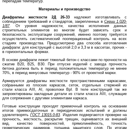
перепадам температур.
Материалы и производство
Диафрагмы жесткости 2Д 26-33
надлежит изготавливать с
соблюдением требований и стандартов, закрепленных в
Серии 1.020-
1/87
. От уровня надежности, качества исполнения данных
строительных элементов во многом будет зависеть срок и
безопасность эксплуатации сооружений, именно поэтому требуется
осуществлять систематический пооперационный контроль на всех
стадиях производства. Предусмотрено два способа изготовления
диафрагм: для конструкций с высотой 2,0 и 3,3 м в кассетах, прочих -
в горизонтальных формах.
В основе диафрагм лежит тяжелый бетон с классами по прочности на
сжатие В20, В25, В30. При отпуске изделий с завода прочность
бетона должна быть в период положительных температур не менее
70%, в период минусовых температур - 90% от проектной марки.
Армируются диафрагмы жесткости пространственными каркасами,
собранными из плоских каркасов, сеток, отдельных стержней из
стали класса АIII, АI, проволоки ВрI. В теле конструкций так же
запроектированы закладные детали из стали класса АIII, служащие
для сопряжения с другими элементами каркаса.
Готовые конструкции проходят приемочный контроль на основании
итогов приемосдаточных и периодических испытаний и должны
удовлетворять
ГОСТ 13015.0-83
. Изделия подвергаются проверке на
прочность, жесткость, раскрытие трещин, оценивается их внешний
вид, качество поверхностей, прямолинейность, точность
геометрических размеров, толщина защитного слоя. По итогам