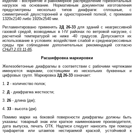
изделий - восприятие и равномерное распределение горизонтальных
нагрузок на основание. Нормативным документом изготовления
предусмотрены несколько типов диафрагм: сплошные, с
симметричной двухсторонней и односторонней полкой, с проемами
1320х2140 либо 1920х2540 мм.
Регламентировано применять
2Д 26-33
для зданий с неагрессивной
газовой средой, возводимых в I-IV районах по ветровой нагрузке, с
расчетной температурой не ниже -40 градусов. Допускается их
использование в условиях воздействия слабой и среднеагрессивных
среды при соблюдении дополнительных рекомендаций согласно
СНиП 2.03.11-85
.
Расшифровка маркировки
Железобетонные диафрагмы в соответствии с рабочими чертежами
именуются марками, состоящими из нескольких буквенных и
цифровых групп. Маркировка
2Д 26-33
означает:
1.
2
- количество полок;
2.
Д
- диафрагма жесткости;
3.
26
- длина (дм);
4.
33
- высота (дм).
Помимо марки на боковой поверхности диафрагмы должны быть
указаны: товарный знак или краткое наименование производителя,
дата выпуска, печать ОТК. Надписи следует наносить при помощи
трафаретов или штампов нестираемой краской, устойчивой к