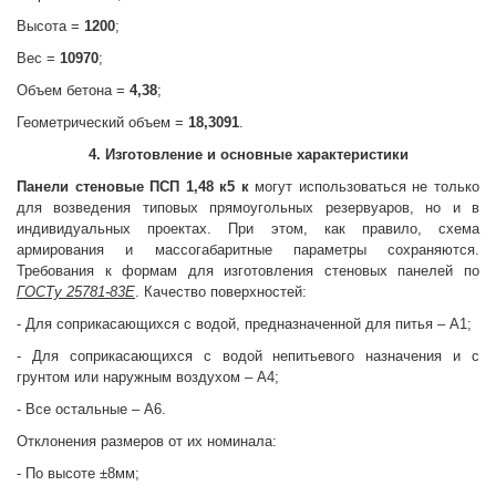
Высота =
1200
;
Вес =
10970
;
Объем бетона =
4,38
;
Геометрический объем =
18,3091
.
4. Изготовление и основные характеристики
Панели стеновые
ПСП 1,48 к5 к
могут использоваться не только
для возведения типовых прямоугольных резервуаров, но и в
индивидуальных проектах. При этом, как правило, схема
армирования и массогабаритные параметры сохраняются.
Требования к формам для изготовления стеновых панелей по
ГОСТу 25781-83Е
. Качество поверхностей:
- Для соприкасающихся с водой, предназначенной для питья – А1;
- Для соприкасающихся с водой непитьевого назначения и с
грунтом или наружным воздухом – А4;
- Все остальные – А6.
Отклонения размеров от их номинала:
- По высоте ±8мм;