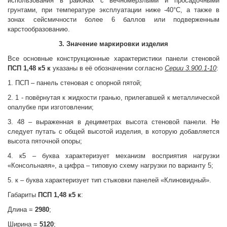
использования в районах с вечномерзлыми и просадочными
грунтами, при температуре эксплуатации ниже -40°С, а также в
зонах сейсмичности более 6 баллов или подверженным
карстообразованию.
3. Значение маркировки изделия
Все основные конструкционные характеристики панели стеновой
ПСП 1,48 к5 к
указаны в её обозначении согласно
Серии 3.900.1-10
:
1. ПСП – панель стеновая с опорной пятой;
2. 1 - повёрнутая к жидкости гранью, прилегавшей к металлической
опалубке при изготовлении;
3. 48 – выраженная в дециметрах высота стеновой панели. Не
следует путать с общей высотой изделия, в которую добавляется
высота пяточной опоры;
4. к5 – буква характеризует механизм восприятия нагрузки
«Консольнаяя», а цифра – типовую схему нагрузки по варианту 5;
5. к – буква характеризует тип стыковки панелей «Клиновидный».
Габариты
ПСП 1,48 к5 к
:
Длина =
2980
;
Ширина =
5120
;