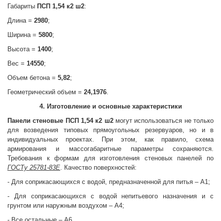
Габариты
ПСП 1,54 к2 ш2
:
Длина =
2980
;
Ширина =
5800
;
Высота =
1400
;
Вес =
14550
;
Объем бетона =
5,82
;
Геометрический объем =
24,1976
.
4. Изготовление и основные характеристики
Панели стеновые
ПСП 1,54 к2 ш2
могут использоваться не только
для возведения типовых прямоугольных резервуаров, но и в
индивидуальных проектах. При этом, как правило, схема
армирования и массогабаритные параметры сохраняются.
Требования к формам для изготовления стеновых панелей по
ГОСТу 25781-83Е
. Качество поверхностей:
- Для соприкасающихся с водой, предназначенной для питья – А1;
- Для соприкасающихся с водой непитьевого назначения и с
грунтом или наружным воздухом – А4;
- Все остальные – А6.