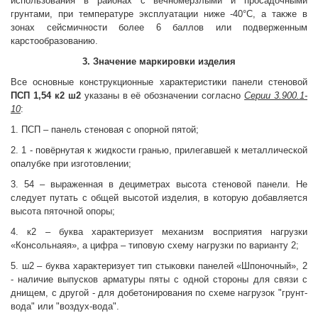
использования в районах с вечномерзлыми и просадочными
грунтами, при температуре эксплуатации ниже -40°С, а также в
зонах сейсмичности более 6 баллов или подверженным
карстообразованию.
3. Значение маркировки изделия
Все основные конструкционные характеристики панели стеновой
ПСП 1,54 к2 ш2
указаны в её обозначении согласно
Серии 3.900.1-
10
:
1. ПСП – панель стеновая с опорной пятой;
2. 1 - повёрнутая к жидкости гранью, прилегавшей к металлической
опалубке при изготовлении;
3. 54 – выраженная в дециметрах высота стеновой панели. Не
следует путать с общей высотой изделия, в которую добавляется
высота пяточной опоры;
4. к2 – буква характеризует механизм восприятия нагрузки
«Консольнаяя», а цифра – типовую схему нагрузки по варианту 2;
5. ш2 – буква характеризует тип стыковки панелей «Шпоночный», 2
- наличие выпусков арматуры пяты с одной стороны для связи с
днищем, с другой - для добетонирования по схеме нагрузок "грунт-
вода" или "воздух-вода".