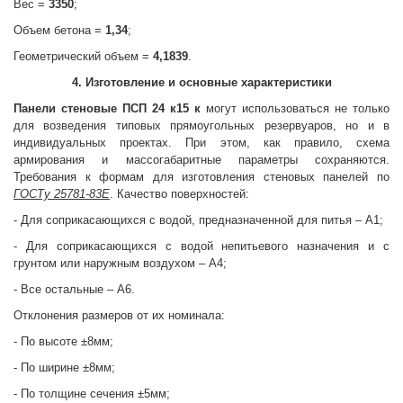
Вес =
3350
;
Объем бетона =
1,34
;
Геометрический объем =
4,1839
.
4. Изготовление и основные характеристики
Панели стеновые
ПСП 24 к15 к
могут использоваться не только
для возведения типовых прямоугольных резервуаров, но и в
индивидуальных проектах. При этом, как правило, схема
армирования и массогабаритные параметры сохраняются.
Требования к формам для изготовления стеновых панелей по
ГОСТу 25781-83Е
. Качество поверхностей:
- Для соприкасающихся с водой, предназначенной для питья – А1;
- Для соприкасающихся с водой непитьевого назначения и с
грунтом или наружным воздухом – А4;
- Все остальные – А6.
Отклонения размеров от их номинала:
- По высоте ±8мм;
- По ширине ±8мм;
- По толщине сечения ±5мм;