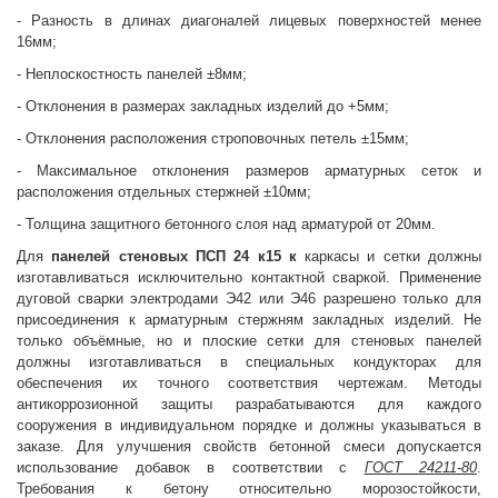
- Разность в длинах диагоналей лицевых поверхностей менее
16мм;
- Неплоскостность панелей ±8мм;
- Отклонения в размерах закладных изделий до +5мм;
- Отклонения расположения строповочных петель ±15мм;
- Максимальное отклонения размеров арматурных сеток и
расположения отдельных стержней ±10мм;
- Толщина защитного бетонного слоя над арматурой от 20мм.
Для
панелей стеновых
ПСП 24 к15 к
каркасы и сетки должны
изготавливаться исключительно контактной сваркой. Применение
дуговой сварки электродами Э42 или Э46 разрешено только для
присоединения к арматурным стержням закладных изделий. Не
только объёмные, но и плоские сетки для стеновых панелей
должны изготавливаться в специальных кондукторах для
обеспечения их точного соответствия чертежам. Методы
антикоррозионной защиты разрабатываются для каждого
сооружения в индивидуальном порядке и должны указываться в
заказе. Для улучшения свойств бетонной смеси допускается
использование добавок в соответствии с
ГОСТ 24211-80
.
Требования к бетону относительно морозостойкости,