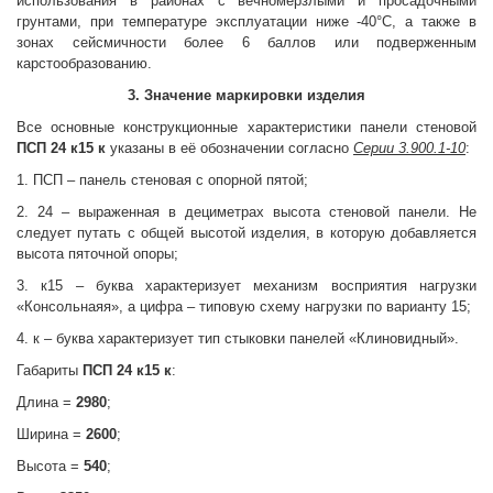
использования в районах с вечномерзлыми и просадочными
грунтами, при температуре эксплуатации ниже -40°С, а также в
зонах сейсмичности более 6 баллов или подверженным
карстообразованию.
3. Значение маркировки изделия
Все основные конструкционные характеристики панели стеновой
ПСП 24 к15 к
указаны в её обозначении согласно
Серии 3.900.1-10
:
1. ПСП – панель стеновая с опорной пятой;
2. 24 – выраженная в дециметрах высота стеновой панели. Не
следует путать с общей высотой изделия, в которую добавляется
высота пяточной опоры;
3. к15 – буква характеризует механизм восприятия нагрузки
«Консольнаяя», а цифра – типовую схему нагрузки по варианту 15;
4. к – буква характеризует тип стыковки панелей «Клиновидный».
Габариты
ПСП 24 к15 к
:
Длина =
2980
;
Ширина =
2600
;
Высота =
540
;