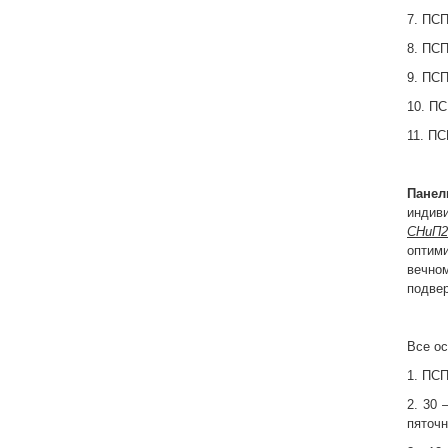
7. ПСП
8. ПСП
9. ПСП
10. ПС
11. ПС
Панел
индив
СНиП2.
оптим
вечном
подве
Все ос
1. ПСП
2. 30 
пяточн