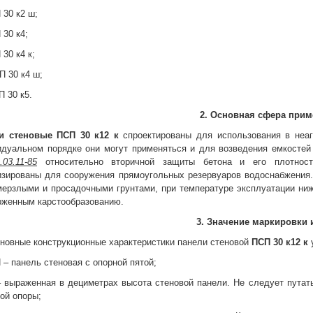
 30 к2 ш;
 30 к4;
 30 к4 к;
П 30 к4 ш;
П 30 к5.
2. Основная сфера при
и стеновые
ПСП 30 к12 к
спроектированы для использования в неаг
идуальном порядке они могут применяться и для возведения емкостей
03.11-85
относительно вторичной защиты бетона и его плотност
изированы для сооружения прямоугольных резервуаров водоснабжения.
ерзлыми и просадочными грунтами, при температуре эксплуатации ниже
рженным карстообразованию.
3. Значение маркировки 
новные конструкционные характеристики панели стеновой
ПСП 30 к12 к
у
 – панель стеновая с опорной пятой;
– выраженная в дециметрах высота стеновой панели. Не следует путат
ой опоры;