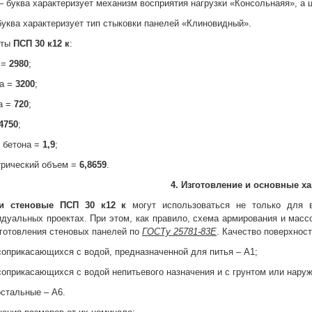
 – буква характеризует механизм восприятия нагрузки «Консольнаяя», а 
 буква характеризует тип стыковки панелей «Клиновидный».
иты
ПСП 30 к12 к
:
 =
2980
;
а =
3200
;
а =
720
;
4750
;
 бетона =
1,9
;
трический объем =
6,8659
.
4. Изготовление и основные х
ли стеновые
ПСП 30 к12 к
могут использоваться не только для в
дуальных проектах. При этом, как правило, схема армирования и мас
готовления стеновых панелей по
ГОСТу 25781-83Е
. Качество поверхност
соприкасающихся с водой, предназначенной для питья – А1;
соприкасающихся с водой непитьевого назначения и с грунтом или нару
остальные – А6.