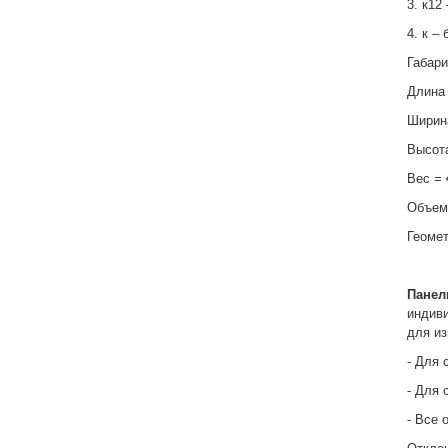
3. к12
4. к –
Габар
Длина
Ширин
Высот
Вес =
Объем
Геоме
Пане
индиви
для из
- Для 
- Для 
- Все 