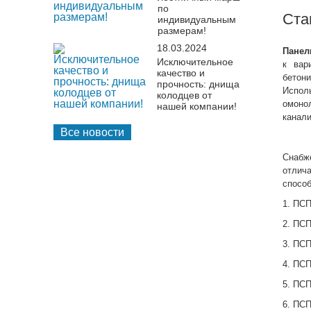
по
Ста
индивидуальным
размерам!
18.03.2024
Панел
Исключительное
к вар
качество и
бетон
прочность: днища
Испол
колодцев от
омоно
нашей компании!
канали
Все новости
Снабж
отлич
способ
1. ПСП
2. ПСП
3. ПСП
4. ПСП
5. ПСП
6. ПСП