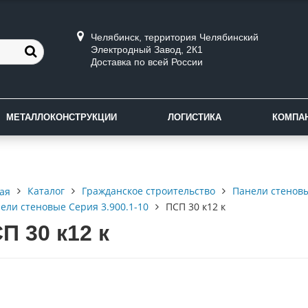
Челябинск, территория Челябинский
Электродный Завод, 2К1
Доставка по всей России
МЕТАЛЛОКОНСТРУКЦИИ
ЛОГИСТИКА
КОМПА
Каталог
Гражданское строительство
Панели стенов
ая
ели стеновые Серия 3.900.1-10
ПСП 30 к12 к
П 30 к12 к