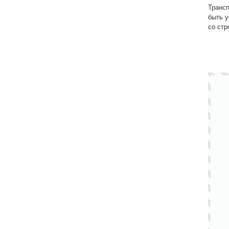
Транс
быть у
со ст