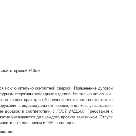
льных стержней ±10мм;
ся исключительно контактной сваркой. Применение дуговой
атурным стержням закладных изделий. Не только объёмные,
ьных кондукторах для обеспечения их точного соответствия
оружения в индивидуальном порядке и должны указываться
ие добавок в соответствии с
ГОСТ 24211-80
. Требования к
жатие указываются для каждого проекта заказчиком. Отпуск
чности в тёплое время и 90% в холодное.
ранение