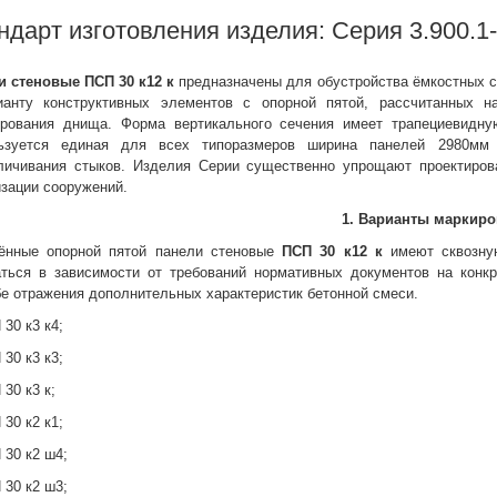
ндарт изготовления изделия: Серия 3.900.1
и стеновые
ПСП 30 к12 к
предназначены для обустройства ёмкостных 
ианту конструктивных элементов с опорной пятой, рассчитанных н
ирования днища. Форма вертикального сечения имеет трапециевидн
ьзуется единая для всех типоразмеров ширина панелей 2980мм 
личивания стыков. Изделия Серии существенно упрощают проектиров
зации сооружений.
1. Варианты маркиро
ённые опорной пятой панели стеновые
ПСП 30 к12 к
имеют сквозную
аться в зависимости от требований нормативных документов на конк
е отражения дополнительных характеристик бетонной смеси.
 30 к3 к4;
 30 к3 к3;
 30 к3 к;
 30 к2 к1;
 30 к2 ш4;
 30 к2 ш3;