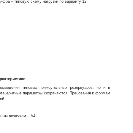
цифра – типовую схему нагрузки по варианту 12;
арактеристики
озведения типовых прямоугольных резервуаров, но и в
согабаритные параметры сохраняются. Требования к формам
ей:
жным воздухом – А4;