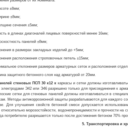
ения размеров от их номинала:
ысоте ±8мм;
ирине ±8мм;
олщине сечения ±5мм;
ость в длинах диагоналей лицевых поверхностей менее 16мм;
оскостность панелей ±8мм;
онения в размерах закладных изделий до +5мм;
онения расположения строповочных петель ±15мм;
имальное отклонения размеров арматурных сеток и расположения отде
ина защитного бетонного слоя над арматурой от 20мм.
анелей стеновых
ПСП 30 к12 к
каркасы и сетки должны изготавливать
 электродами Э42 или Э46 разрешено только для присоединения к арм
лоские сетки для стеновых панелей должны изготавливаться в специал
жам. Методы антикоррозионной защиты разрабатываются для каждого со
азе. Для улучшения свойств бетонной смеси допускается использован
 относительно морозостойкости, водонепроницаемости и прочности на с
да потребителю разрешается только после достижения бетоном 70% про
5. Транспортировка и х