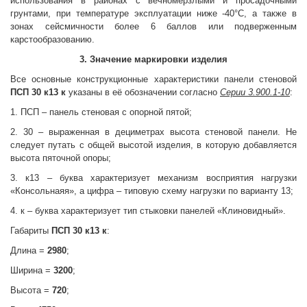
использования в районах с вечномерзлыми и просадочными
грунтами, при температуре эксплуатации ниже -40°С, а также в
зонах сейсмичности более 6 баллов или подверженным
карстообразованию.
3. Значение маркировки изделия
Все основные конструкционные характеристики панели стеновой
ПСП 30 к13 к
указаны в её обозначении согласно
Серии 3.900.1-10
:
1. ПСП – панель стеновая с опорной пятой;
2. 30 – выраженная в дециметрах высота стеновой панели. Не
следует путать с общей высотой изделия, в которую добавляется
высота пяточной опоры;
3. к13 – буква характеризует механизм восприятия нагрузки
«Консольнаяя», а цифра – типовую схему нагрузки по варианту 13;
4. к – буква характеризует тип стыковки панелей «Клиновидный».
Габариты
ПСП 30 к13 к
:
Длина =
2980
;
Ширина =
3200
;
Высота =
720
;