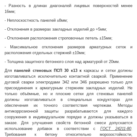
- Разность в длинах диагоналей лицевых поверхностей менее
16мм;
- Неплоскостность панелей ±8мм;
- Отклонения в размерах закладных изделий до +5мм;
- Отклонения расположения строповочных петель ±15мм;
- Максимальное отклонения размеров арматурных сеток и
расположения отдельных стержней ±10мм;
- Толщина защитного бетонного слоя над арматурой от 20мм.
Для
панелей стеновых
ПСП 30 к13 к
каркасы и сетки должны
изготавливаться исключительно контактной сваркой. Применение
дуговой сварки электродами Э42 или Э46 разрешено только для
присоединения к арматурным стержням закладных изделий. Не
только объёмные, но и плоские сетки для стеновых панелей
должны изготавливаться в специальных кондукторах для
обеспечения их точного соответствия чертежам. Методы
антикоррозионной защиты разрабатываются для каждого
сооружения в индивидуальном порядке и должны указываться в
заказе. Для улучшения свойств бетонной смеси допускается
использование добавок в соответствии с
ГОСТ 24211-80
.
Требования к бетону относительно морозостойкости,