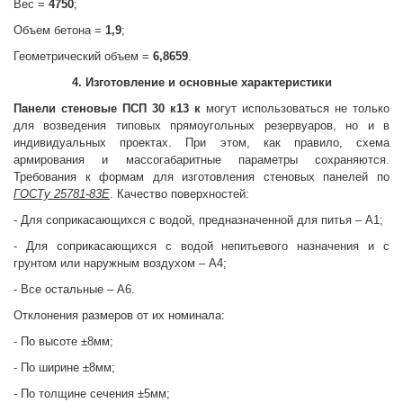
Вес =
4750
;
Объем бетона =
1,9
;
Геометрический объем =
6,8659
.
4. Изготовление и основные характеристики
Панели стеновые
ПСП 30 к13 к
могут использоваться не только
для возведения типовых прямоугольных резервуаров, но и в
индивидуальных проектах. При этом, как правило, схема
армирования и массогабаритные параметры сохраняются.
Требования к формам для изготовления стеновых панелей по
ГОСТу 25781-83Е
. Качество поверхностей:
- Для соприкасающихся с водой, предназначенной для питья – А1;
- Для соприкасающихся с водой непитьевого назначения и с
грунтом или наружным воздухом – А4;
- Все остальные – А6.
Отклонения размеров от их номинала:
- По высоте ±8мм;
- По ширине ±8мм;
- По толщине сечения ±5мм;