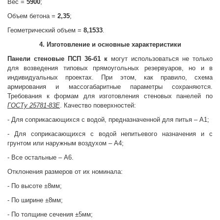
Вес =
5900
;
Объем бетона =
2,35
;
Геометрический объем =
8,1533
.
4. Изготовление и основные характеристики
Панели стеновые
ПСП 36-б1 к
могут использоваться не только
для возведения типовых прямоугольных резервуаров, но и в
индивидуальных проектах. При этом, как правило, схема
армирования и массогабаритные параметры сохраняются.
Требования к формам для изготовления стеновых панелей по
ГОСТу 25781-83Е
. Качество поверхностей:
- Для соприкасающихся с водой, предназначенной для питья – А1;
- Для соприкасающихся с водой непитьевого назначения и с
грунтом или наружным воздухом – А4;
- Все остальные – А6.
Отклонения размеров от их номинала:
- По высоте ±8мм;
- По ширине ±8мм;
- По толщине сечения ±5мм;