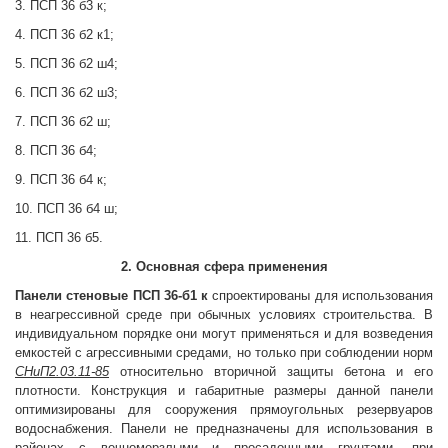
3. ПСП 36 б3 к;
4. ПСП 36 б2 к1;
5. ПСП 36 б2 ш4;
6. ПСП 36 б2 ш3;
7. ПСП 36 б2 ш;
8. ПСП 36 б4;
9. ПСП 36 б4 к;
10. ПСП 36 б4 ш;
11. ПСП 36 б5.
2. Основная сфера применения
Панели стеновые
ПСП 36-б1 к
спроектированы для использования
в неагрессивной среде при обычных условиях строительства. В
индивидуальном порядке они могут применяться и для возведения
емкостей с агрессивными средами, но только при соблюдении норм
СНиП2.03.11-85
относительно вторичной защиты бетона и его
плотности. Конструкция и габаритные размеры данной панели
оптимизированы для сооружения прямоугольных резервуаров
водоснабжения. Панели не предназначены для использования в
районах с вечномерзлыми и просадочными грунтами, при