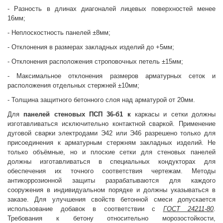
- Разность в длинах диагоналей лицевых поверхностей менее
16мм;
- Неплоскостность панелей ±8мм;
- Отклонения в размерах закладных изделий до +5мм;
- Отклонения расположения строповочных петель ±15мм;
- Максимальное отклонения размеров арматурных сеток и
расположения отдельных стержней ±10мм;
- Толщина защитного бетонного слоя над арматурой от 20мм.
Для
панелей стеновых
ПСП 36-б1 к
каркасы и сетки должны
изготавливаться исключительно контактной сваркой. Применение
дуговой сварки электродами Э42 или Э46 разрешено только для
присоединения к арматурным стержням закладных изделий. Не
только объёмные, но и плоские сетки для стеновых панелей
должны изготавливаться в специальных кондукторах для
обеспечения их точного соответствия чертежам. Методы
антикоррозионной защиты разрабатываются для каждого
сооружения в индивидуальном порядке и должны указываться в
заказе. Для улучшения свойств бетонной смеси допускается
использование добавок в соответствии с
ГОСТ 24211-80
.
Требования к бетону относительно морозостойкости,