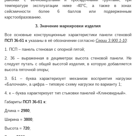
температуре эксплуатации ниже -40°С, а также в зонах
сейсмичности более 6 баллов или подверженным
карстообразованию.
3. Значение маркировки изделия
Все основные конструкционные характеристики панели стеновой
ПСП 36-б1 к
указаны в её обозначении согласно
Серии 3.900.1-10
:
1. ПСП – панель стеновая с опорной пятой;
2. 36 – выраженная в дециметрах высота стеновой панели. Не
следует путать с общей высотой изделия, в которую добавляется
высота пяточной опоры;
3. Б1 – буква характеризует механизм восприятия нагрузки
«Балочная», а цифра – типовую схему нагрузки по варианту 1;
4. к – буква характеризует тип стыковки панелей «Клиновидный».
Габариты
ПСП 36-б1 к
:
Длина =
2980
;
Ширина =
3800
;
Высота =
720
;