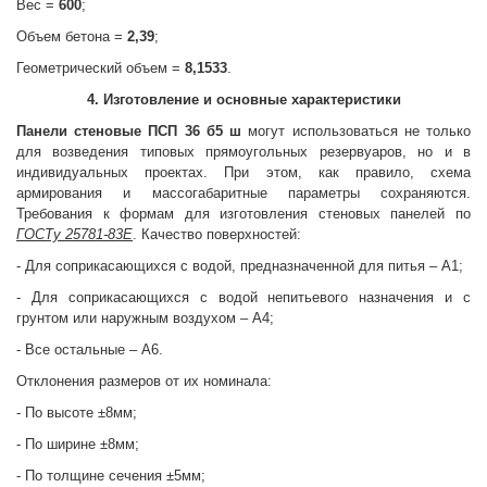
Вес =
600
;
Объем бетона =
2,39
;
Геометрический объем =
8,1533
.
4. Изготовление и основные характеристики
Панели стеновые
ПСП 36 б5 ш
могут использоваться не только
для возведения типовых прямоугольных резервуаров, но и в
индивидуальных проектах. При этом, как правило, схема
армирования и массогабаритные параметры сохраняются.
Требования к формам для изготовления стеновых панелей по
ГОСТу 25781-83Е
. Качество поверхностей:
- Для соприкасающихся с водой, предназначенной для питья – А1;
- Для соприкасающихся с водой непитьевого назначения и с
грунтом или наружным воздухом – А4;
- Все остальные – А6.
Отклонения размеров от их номинала:
- По высоте ±8мм;
- По ширине ±8мм;
- По толщине сечения ±5мм;