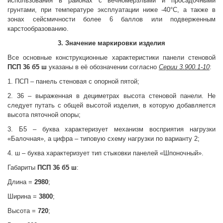
использования в районах с вечномерзлыми и просадочными
грунтами, при температуре эксплуатации ниже -40°С, а также в
зонах сейсмичности более 6 баллов или подверженным
карстообразованию.
3. Значение маркировки изделия
Все основные конструкционные характеристики панели стеновой
ПСП 36 б5 ш
указаны в её обозначении согласно
Серии 3.900.1-10
:
1. ПСП – панель стеновая с опорной пятой;
2. 36 – выраженная в дециметрах высота стеновой панели. Не
следует путать с общей высотой изделия, в которую добавляется
высота пяточной опоры;
3. Б5 – буква характеризует механизм восприятия нагрузки
«Балочная», а цифра – типовую схему нагрузки по варианту 2;
4. ш – буква характеризует тип стыковки панелей «Шпоночный».
Габариты
ПСП 36 б5 ш
:
Длина =
2980
;
Ширина =
3800
;
Высота =
720
;