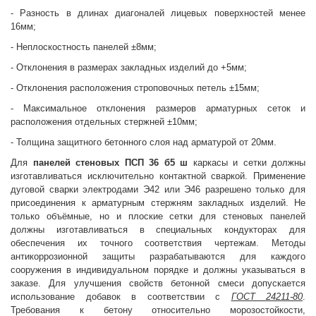
- Разность в длинах диагоналей лицевых поверхностей менее
16мм;
- Неплоскостность панелей ±8мм;
- Отклонения в размерах закладных изделий до +5мм;
- Отклонения расположения строповочных петель ±15мм;
- Максимальное отклонения размеров арматурных сеток и
расположения отдельных стержней ±10мм;
- Толщина защитного бетонного слоя над арматурой от 20мм.
Для
панелей стеновых
ПСП 36 б5 ш
каркасы и сетки должны
изготавливаться исключительно контактной сваркой. Применение
дуговой сварки электродами Э42 или Э46 разрешено только для
присоединения к арматурным стержням закладных изделий. Не
только объёмные, но и плоские сетки для стеновых панелей
должны изготавливаться в специальных кондукторах для
обеспечения их точного соответствия чертежам. Методы
антикоррозионной защиты разрабатываются для каждого
сооружения в индивидуальном порядке и должны указываться в
заказе. Для улучшения свойств бетонной смеси допускается
использование добавок в соответствии с
ГОСТ 24211-80
.
Требования к бетону относительно морозостойкости,