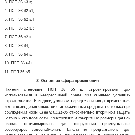
3. ПСП 36 б3 к;
4. ПСП 36 б2 к1;
5. ПСП 36 б2 ш4;
6. ПСП 36 б2 ш3;
7. ПСП 36 б2 ш;
8. ПСП 36 б4;
9. ПСП 36 б4 к;
10. ПСП 36 б4 ш;
11. ПСП 36 б5.
2. Основная сфера применения
Панели стеновые
ПСП 36 б5 ш
спроектированы для
использования в неагрессивной среде при обычных условиях
строительства. В индивидуальном порядке они могут применяться
и для возведения емкостей с агрессивными средами, но только при
соблюдении норм
СНиП2.03.11-85
относительно вторичной защиты
бетона и его плотности. Конструкция и габаритные размеры данной
панели оптимизированы для сооружения прямоугольных
резервуаров водоснабжения. Панели не предназначены для