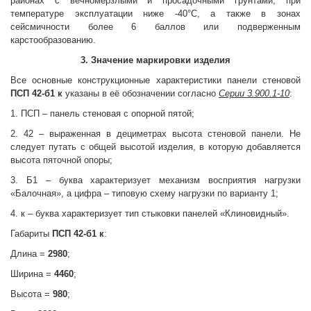
районах с вечномерзлыми и просадочными грунтами, при
температуре эксплуатации ниже -40°С, а также в зонах
сейсмичности более 6 баллов или подверженным
карстообразованию.
3. Значение маркировки изделия
Все основные конструкционные характеристики панели стеновой
ПСП 42-б1 к
указаны в её обозначении согласно
Серии 3.900.1-10
:
1. ПСП – панель стеновая с опорной пятой;
2. 42 – выраженная в дециметрах высота стеновой панели. Не
следует путать с общей высотой изделия, в которую добавляется
высота пяточной опоры;
3. Б1 – буква характеризует механизм восприятия нагрузки
«Балочная», а цифра – типовую схему нагрузки по варианту 1;
4. к – буква характеризует тип стыковки панелей «Клиновидный».
Габариты
ПСП 42-б1 к
:
Длина =
2980
;
Ширина =
4460
;
Высота =
980
;