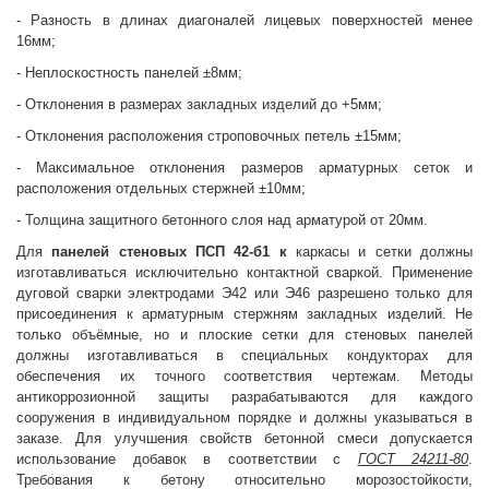
- Разность в длинах диагоналей лицевых поверхностей менее
16мм;
- Неплоскостность панелей ±8мм;
- Отклонения в размерах закладных изделий до +5мм;
- Отклонения расположения строповочных петель ±15мм;
- Максимальное отклонения размеров арматурных сеток и
расположения отдельных стержней ±10мм;
- Толщина защитного бетонного слоя над арматурой от 20мм.
Для
панелей стеновых
ПСП 42-б1 к
каркасы и сетки должны
изготавливаться исключительно контактной сваркой. Применение
дуговой сварки электродами Э42 или Э46 разрешено только для
присоединения к арматурным стержням закладных изделий. Не
только объёмные, но и плоские сетки для стеновых панелей
должны изготавливаться в специальных кондукторах для
обеспечения их точного соответствия чертежам. Методы
антикоррозионной защиты разрабатываются для каждого
сооружения в индивидуальном порядке и должны указываться в
заказе. Для улучшения свойств бетонной смеси допускается
использование добавок в соответствии с
ГОСТ 24211-80
.
Требования к бетону относительно морозостойкости,