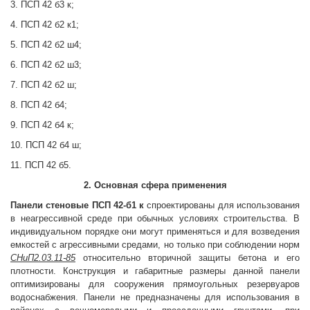
3. ПСП 42 б3 к;
4. ПСП 42 б2 к1;
5. ПСП 42 б2 ш4;
6. ПСП 42 б2 ш3;
7. ПСП 42 б2 ш;
8. ПСП 42 б4;
9. ПСП 42 б4 к;
10. ПСП 42 б4 ш;
11. ПСП 42 б5.
2. Основная сфера применения
Панели стеновые
ПСП 42-б1 к
спроектированы для использования
в неагрессивной среде при обычных условиях строительства. В
индивидуальном порядке они могут применяться и для возведения
емкостей с агрессивными средами, но только при соблюдении норм
СНиП2.03.11-85
относительно вторичной защиты бетона и его
плотности. Конструкция и габаритные размеры данной панели
оптимизированы для сооружения прямоугольных резервуаров
водоснабжения. Панели не предназначены для использования в