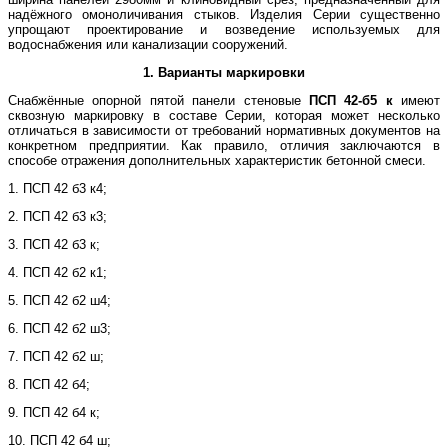
надёжного омоноличивания стыков. Изделия Серии существенно
упрощают проектирование и возведение используемых для
водоснабжения или канализации сооружений.
1. Варианты маркировки
Снабжённые опорной пятой панели стеновые
ПСП 42-б5 к
имеют
сквозную маркировку в составе Серии, которая может несколько
отличаться в зависимости от требований нормативных документов на
конкретном предприятии. Как правило, отличия заключаются в
способе отражения дополнительных характеристик бетонной смеси.
1. ПСП 42 б3 к4;
2. ПСП 42 б3 к3;
3. ПСП 42 б3 к;
4. ПСП 42 б2 к1;
5. ПСП 42 б2 ш4;
6. ПСП 42 б2 ш3;
7. ПСП 42 б2 ш;
8. ПСП 42 б4;
9. ПСП 42 б4 к;
10. ПСП 42 б4 ш;