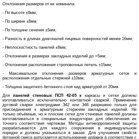
Отклонения размеров от их номинала:
- По высоте ±8мм;
- По ширине ±8мм;
- По толщине сечения ±5мм;
- Разность в длинах диагоналей лицевых поверхностей менее 16мм;
- Неплоскостность панелей ±8мм;
- Отклонения в размерах закладных изделий до +5мм;
- Отклонения расположения строповочных петель ±15мм;
- Максимальное отклонения размеров арматурных сеток и
расположения отдельных стержней ±10мм;
- Толщина защитного бетонного слоя над арматурой от 20мм.
Для
панелей стеновых
ПСП 42-б5 к
каркасы и сетки должны
изготавливаться исключительно контактной сваркой. Применение
дуговой сварки электродами Э42 или Э46 разрешено только для
присоединения к арматурным стержням закладных изделий. Не
только объёмные, но и плоские сетки для стеновых панелей должны
изготавливаться в специальных кондукторах для обеспечения их
точного соответствия чертежам. Методы антикоррозионной защиты
разрабатываются для каждого сооружения в индивидуальном
порядке и должны указываться в заказе. Для улучшения свойств
бетонной смеси допускается использование добавок в соответствии с