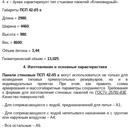
4. к – буква характеризует тип стыковки панелей «Клиновидный».
Габариты
ПСП 42-б5 к
:
Длина =
2980
;
Ширина =
4460
;
Высота =
980
;
Вес =
8600
;
Объем бетона =
3,44
;
Геометрический объем =
13,025
.
4. Изготовление и основные характеристики
Панели стеновые
ПСП 42-б5 к
могут использоваться не только для
возведения типовых прямоугольных резервуаров, но и в
индивидуальных проектах. При этом, как правило, схема
армирования и массогабаритные параметры сохраняются. Требования
к формам для изготовления стеновых панелей по
ГОСТу 25781-83Е
.
Качество поверхностей:
- Для соприкасающихся с водой, предназначенной для питья – А1;
- Для соприкасающихся с водой непитьевого назначения и с грунтом
или наружным воздухом – А4;
- Все остальные – А6.