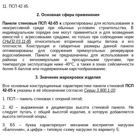
11. ПСП 42 б5.
2. Основная сфера применения
Панели стеновые
ПСП 42-б5 к
спроектированы для использования в
неагрессивной среде при обычных условиях строительства. В
индивидуальном порядке они могут применяться и для возведения
емкостей с агрессивными средами, но только при соблюдении норм
СНиП2.03.11-85
относительно вторичной защиты бетона и его
плотности. Конструкция и габаритные размеры данной панели
оптимизированы для сооружения прямоугольных резервуаров
водоснабжения. Панели не предназначены для использования в
районах с вечномерзлыми и просадочными грунтами, при
температуре эксплуатации ниже -40°С, а также в зонах сейсмичности
более 6 баллов или подверженным карстообразованию.
3. Значение маркировки изделия
Все основные конструкционные характеристики панели стеновой
ПСП
42-б5 к
указаны в её обозначении согласно
Серии 3.900.1-10
:
1. ПСП – панель стеновая с опорной пятой;
2. 42 – выраженная в дециметрах высота стеновой панели. Не
следует путать с общей высотой изделия, в которую добавляется
высота пяточной опоры;
3. Б5 – буква характеризует механизм восприятия нагрузки
«Балочная», а цифра – типовую схему нагрузки по варианту 5;