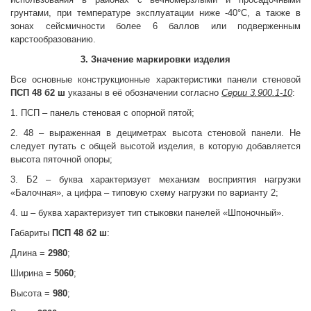
грунтами, при температуре эксплуатации ниже -40°С, а также в
зонах сейсмичности более 6 баллов или подверженным
карстообразованию.
3. Значение маркировки изделия
Все основные конструкционные характеристики панели стеновой
ПСП 48 б2 ш
указаны в её обозначении согласно
Серии 3.900.1-10
:
1. ПСП – панель стеновая с опорной пятой;
2. 48 – выраженная в дециметрах высота стеновой панели. Не
следует путать с общей высотой изделия, в которую добавляется
высота пяточной опоры;
3. Б2 – буква характеризует механизм восприятия нагрузки
«Балочная», а цифра – типовую схему нагрузки по варианту 2;
4. ш – буква характеризует тип стыковки панелей «Шпоночный».
Габариты
ПСП 48 б2 ш
:
Длина =
2980
;
Ширина =
5060
;
Высота =
980
;