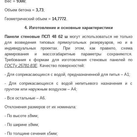
Вес =
9300
;
Объем бетона =
3,73
;
Геометрический объем =
14,7772
.
4. Изготовление и основные характеристики
Панели стеновые
ПСП 48 б2 ш
могут использоваться не только
для возведения типовых прямоугольных резервуаров, но и в
индивидуальных проектах. При этом, как правило, схема
армирования и массогабаритные параметры сохраняются.
Требования к формам для изготовления стеновых панелей по
ГОСТу 25781-83Е
. Качество поверхностей:
- Для соприкасающихся с водой, предназначенной для питья – А1;
- Для соприкасающихся с водой непитьевого назначения и с
грунтом или наружным воздухом – А4;
- Все остальные – А6.
Отклонения размеров от их номинала:
- По высоте ±8мм;
- По ширине ±8мм;
- По толщине сечения ±5мм;