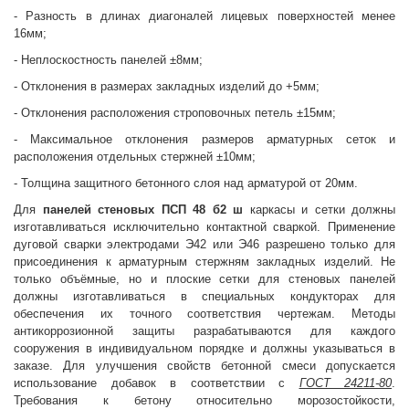
- Разность в длинах диагоналей лицевых поверхностей менее
16мм;
- Неплоскостность панелей ±8мм;
- Отклонения в размерах закладных изделий до +5мм;
- Отклонения расположения строповочных петель ±15мм;
- Максимальное отклонения размеров арматурных сеток и
расположения отдельных стержней ±10мм;
- Толщина защитного бетонного слоя над арматурой от 20мм.
Для
панелей стеновых
ПСП 48 б2 ш
каркасы и сетки должны
изготавливаться исключительно контактной сваркой. Применение
дуговой сварки электродами Э42 или Э46 разрешено только для
присоединения к арматурным стержням закладных изделий. Не
только объёмные, но и плоские сетки для стеновых панелей
должны изготавливаться в специальных кондукторах для
обеспечения их точного соответствия чертежам. Методы
антикоррозионной защиты разрабатываются для каждого
сооружения в индивидуальном порядке и должны указываться в
заказе. Для улучшения свойств бетонной смеси допускается
использование добавок в соответствии с
ГОСТ 24211-80
.
Требования к бетону относительно морозостойкости,