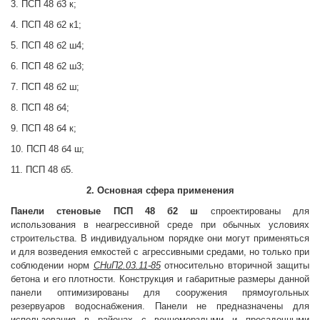
3. ПСП 48 б3 к;
4. ПСП 48 б2 к1;
5. ПСП 48 б2 ш4;
6. ПСП 48 б2 ш3;
7. ПСП 48 б2 ш;
8. ПСП 48 б4;
9. ПСП 48 б4 к;
10. ПСП 48 б4 ш;
11. ПСП 48 б5.
2. Основная сфера применения
Панели стеновые
ПСП 48 б2 ш
спроектированы для
использования в неагрессивной среде при обычных условиях
строительства. В индивидуальном порядке они могут применяться
и для возведения емкостей с агрессивными средами, но только при
соблюдении норм
СНиП2.03.11-85
относительно вторичной защиты
бетона и его плотности. Конструкция и габаритные размеры данной
панели оптимизированы для сооружения прямоугольных
резервуаров водоснабжения. Панели не предназначены для
использования в районах с вечномерзлыми и просадочными