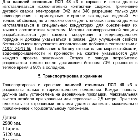
Для
панелей стеновых
ПСП 48 к3 к
каркасы и сетки должны
изготавливаться исключительно контактной сваркой. Применение
дуговой сварки электродами Э42 или Э46 разрешено только для
присоединения к арматурным стержням закладных изделий. Не
только объёмные, но и плоские сетки для стеновых панелей должны
изготавливаться в специальных кондукторах для обеспечения их
точного соответствия чертежам. Методы антикоррозионной защиты
разрабатываются для каждого сооружения в индивидуальном
порядке и должны указываться в заказе. Для улучшения свойств
бетонной смеси допускается использование добавок в соответствии с
ГОСТ 24211-80
. Требования к бетону относительно морозостойкости,
водонепроницаемости и прочности на сжатие указываются для
каждого проекта заказчиком. Отпуск с завода потребителю
разрешается только после достижения бетоном 70% прочности в
тёплое время и 90% в холодное.
5. Транспортировка и хранение
Транспортировка и хранение
панелей стеновых
ПСП 48 к3 к
разрешены только в горизонтальном положении. Каждая панель
должна быть установлена на деревянные прокладки. Максимальная
высота штабеля при хранении или перевозке – 2,5 метра. При этом
плоскость со строповыми петлями должна занимать максимально
приближенное к горизонтальному положение.
Длина
2980 мм.
Ширина
5120 мм.
Высота