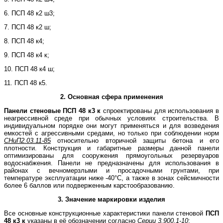
6. ПСП 48 к2 ш3;
7. ПСП 48 к2 ш;
8. ПСП 48 к4;
9. ПСП 48 к4 к;
10. ПСП 48 к4 ш;
11. ПСП 48 к5.
2. Основная сфера применения
Панели стеновые
ПСП 48 к3 к
спроектированы для использования в
неагрессивной среде при обычных условиях строительства. В
индивидуальном порядке они могут применяться и для возведения
емкостей с агрессивными средами, но только при соблюдении норм
СНиП2.03.11-85
относительно вторичной защиты бетона и его
плотности. Конструкция и габаритные размеры данной панели
оптимизированы для сооружения прямоугольных резервуаров
водоснабжения. Панели не предназначены для использования в
районах с вечномерзлыми и просадочными грунтами, при
температуре эксплуатации ниже -40°С, а также в зонах сейсмичности
более 6 баллов или подверженным карстообразованию.
3. Значение маркировки изделия
Все основные конструкционные характеристики панели стеновой
ПСП
48 к3 к
указаны в её обозначении согласно
Серии 3.900.1-10
: