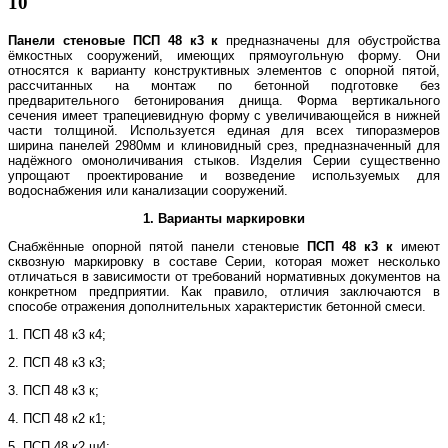
10
Панели стеновые
ПСП 48 к3 к
предназначены для обустройства
ёмкостных сооружений, имеющих прямоугольную форму. Они
относятся к варианту конструктивных элементов с опорной пятой,
рассчитанных на монтаж по бетонной подготовке без
предварительного бетонирования днища. Форма вертикального
сечения имеет трапециевидную форму с увеличивающейся в нижней
части толщиной. Используется единая для всех типоразмеров
ширина панелей 2980мм и клиновидный срез, предназначенный для
надёжного омоноличивания стыков. Изделия Серии существенно
упрощают проектирование и возведение используемых для
водоснабжения или канализации сооружений.
1. Варианты маркировки
Снабжённые опорной пятой панели стеновые
ПСП 48 к3 к
имеют
сквозную маркировку в составе Серии, которая может несколько
отличаться в зависимости от требований нормативных документов на
конкретном предприятии. Как правило, отличия заключаются в
способе отражения дополнительных характеристик бетонной смеси.
1. ПСП 48 к3 к4;
2. ПСП 48 к3 к3;
3. ПСП 48 к3 к;
4. ПСП 48 к2 к1;
5. ПСП 48 к2 ш4;