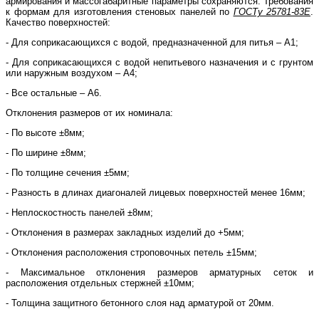
армирования и массогабаритные параметры сохраняются. Требования
к формам для изготовления стеновых панелей по
ГОСТу 25781-83Е
.
Качество поверхностей:
- Для соприкасающихся с водой, предназначенной для питья – А1;
- Для соприкасающихся с водой непитьевого назначения и с грунтом
или наружным воздухом – А4;
- Все остальные – А6.
Отклонения размеров от их номинала:
- По высоте ±8мм;
- По ширине ±8мм;
- По толщине сечения ±5мм;
- Разность в длинах диагоналей лицевых поверхностей менее 16мм;
- Неплоскостность панелей ±8мм;
- Отклонения в размерах закладных изделий до +5мм;
- Отклонения расположения строповочных петель ±15мм;
- Максимальное отклонения размеров арматурных сеток и
расположения отдельных стержней ±10мм;
- Толщина защитного бетонного слоя над арматурой от 20мм.