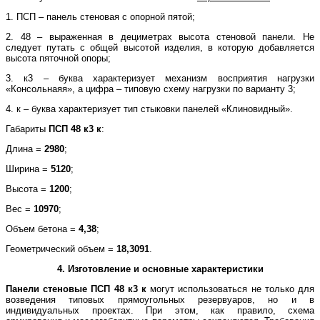
1. ПСП – панель стеновая с опорной пятой;
2. 48 – выраженная в дециметрах высота стеновой панели. Не
следует путать с общей высотой изделия, в которую добавляется
высота пяточной опоры;
3. к3 – буква характеризует механизм восприятия нагрузки
«Консольнаяя», а цифра – типовую схему нагрузки по варианту 3;
4. к – буква характеризует тип стыковки панелей «Клиновидный».
Габариты
ПСП 48 к3 к
:
Длина =
2980
;
Ширина =
5120
;
Высота =
1200
;
Вес =
10970
;
Объем бетона =
4,38
;
Геометрический объем =
18,3091
.
4. Изготовление и основные характеристики
Панели стеновые
ПСП 48 к3 к
могут использоваться не только для
возведения типовых прямоугольных резервуаров, но и в
индивидуальных проектах. При этом, как правило, схема