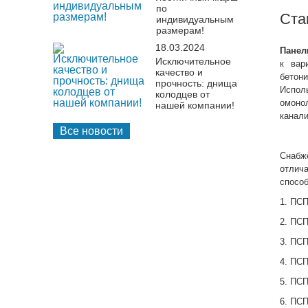
по
Ста
индивидуальным
размерам!
18.03.2024
Панел
Исключительное
к вар
качество и
бетон
прочность: днища
Испол
колодцев от
омоно
нашей компании!
канали
Все новости
Снабж
отлич
способ
1. ПСП
2. ПСП
3. ПСП
4. ПСП
5. ПСП
6. ПСП