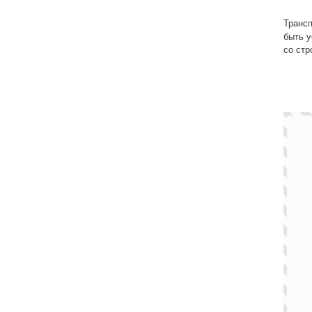
Транс
быть у
со ст