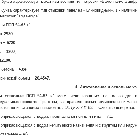
– буква характеризует механизм восприятия нагрузки «Балочная», а цифр
– буква характеризует тип стыковки панелей «Клиновидный», 1 - налич
нагрузок "вода-вода".
иты
ПСП 54-б2 к1
:
 =
2980
;
а =
5720
;
а =
1200
;
12100
;
 бетона =
4,84
;
трический объем =
20,4547
.
4. Изготовление и основные х
ли стеновые
ПСП 54-б2 к1
могут использоваться не только для в
дуальных проектах. При этом, как правило, схема армирования и мас
готовления стеновых панелей по
ГОСТу 25781-83Е
. Качество поверхност
соприкасающихся с водой, предназначенной для питья – А1;
соприкасающихся с водой непитьевого назначения и с грунтом или нару
остальные – А6.