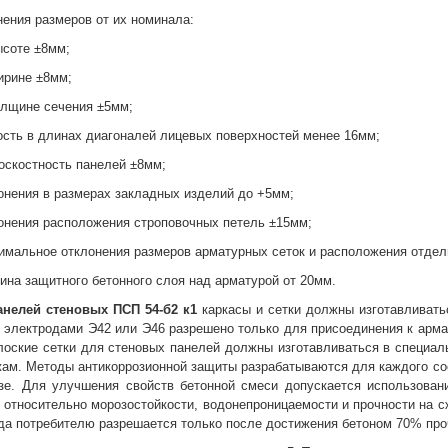
ения размеров от их номинала:
ысоте ±8мм;
ирине ±8мм;
олщине сечения ±5мм;
ость в длинах диагоналей лицевых поверхностей менее 16мм;
оскостность панелей ±8мм;
онения в размерах закладных изделий до +5мм;
онения расположения строповочных петель ±15мм;
имальное отклонения размеров арматурных сеток и расположения отде
ина защитного бетонного слоя над арматурой от 20мм.
анелей стеновых
ПСП 54-б2 к1
каркасы и сетки должны изготавливать
 электродами Э42 или Э46 разрешено только для присоединения к арм
лоские сетки для стеновых панелей должны изготавливаться в специал
жам. Методы антикоррозионной защиты разрабатываются для каждого со
азе. Для улучшения свойств бетонной смеси допускается использован
 относительно морозостойкости, водонепроницаемости и прочности на с
да потребителю разрешается только после достижения бетоном 70% про