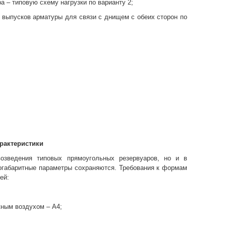
а – типовую схему нагрузки по варианту 2;
ие выпусков арматуры для связи с днищем с обеих сторон по
арактеристики
озведения типовых прямоугольных резервуаров, но и в
согабаритные параметры сохраняются. Требования к формам
ей:
жным воздухом – А4;