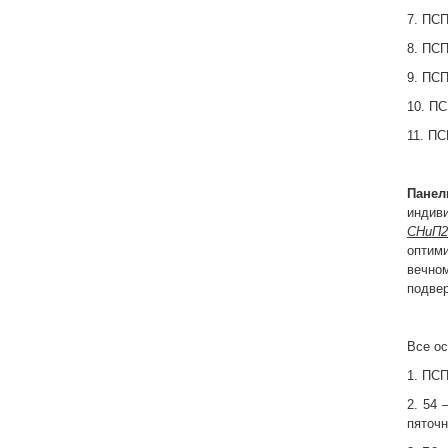
7. ПСП
8. ПСП
9. ПСП
10. ПС
11. ПС
Панел
индив
СНиП2.
оптим
вечном
подве
Все ос
1. ПСП
2. 54 
пяточн