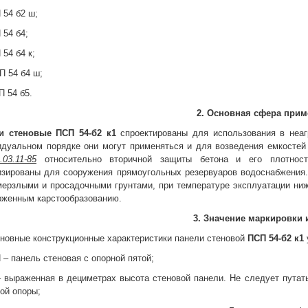
 54 б2 ш;
 54 б4;
 54 б4 к;
П 54 б4 ш;
П 54 б5.
2. Основная сфера при
и стеновые
ПСП 54-б2 к1
спроектированы для использования в неаг
идуальном порядке они могут применяться и для возведения емкостей
03.11-85
относительно вторичной защиты бетона и его плотност
изированы для сооружения прямоугольных резервуаров водоснабжения.
ерзлыми и просадочными грунтами, при температуре эксплуатации ниже
рженным карстообразованию.
3. Значение маркировки 
новные конструкционные характеристики панели стеновой
ПСП 54-б2 к1
 – панель стеновая с опорной пятой;
– выраженная в дециметрах высота стеновой панели. Не следует путат
ой опоры;