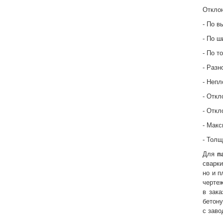
Отклон
- По в
- По ш
- По т
- Разн
- Непл
- Откл
- Откл
- Макс
- Толщ
Для
п
сварки
но и п
черте
в зак
бетону
с заво