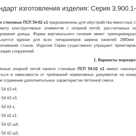
ндарт изготовления изделия: Серия 3.900.1
и стеновые
ПСП 54-б2 к1
предназначены для обустройства ёмкостных 
ианту конструктивных элементов с опорной пятой, рассчитанных н
ирования днища. Форма вертикального сечения имеет трапециевидн
ьзуется единая для всех типоразмеров ширина панелей 2980мм 
личивания стыков. Изделия Серии существенно упрощают проектиров
зации сооружений.
1. Варианты маркиро
ённые опорной пятой панели стеновые
ПСП 54-б2 к1
имеют сквозную
аться в зависимости от требований нормативных документов на конк
е отражения дополнительных характеристик бетонной смеси.
 54 б3 к4;
 54 б3 к3;
 54 б3 к;
 54 б2 к1;
 54 б2 ш4;
 54 б2 ш3;