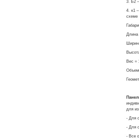
3. Б2 
4. к1 
схеме 
Габар
Длина
Ширин
Высот
Вес =
Объем
Геоме
Пане
индиви
для из
- Для 
- Для 
- Все 