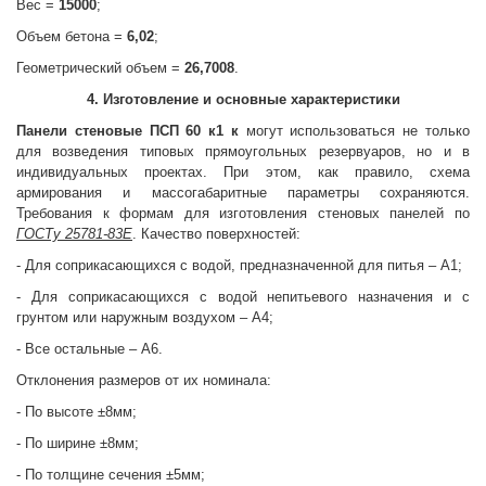
Вес =
15000
;
Объем бетона =
6,02
;
Геометрический объем =
26,7008
.
4. Изготовление и основные характеристики
Панели стеновые
ПСП 60 к1 к
могут использоваться не только
для возведения типовых прямоугольных резервуаров, но и в
индивидуальных проектах. При этом, как правило, схема
армирования и массогабаритные параметры сохраняются.
Требования к формам для изготовления стеновых панелей по
ГОСТу 25781-83Е
. Качество поверхностей:
- Для соприкасающихся с водой, предназначенной для питья – А1;
- Для соприкасающихся с водой непитьевого назначения и с
грунтом или наружным воздухом – А4;
- Все остальные – А6.
Отклонения размеров от их номинала:
- По высоте ±8мм;
- По ширине ±8мм;
- По толщине сечения ±5мм;