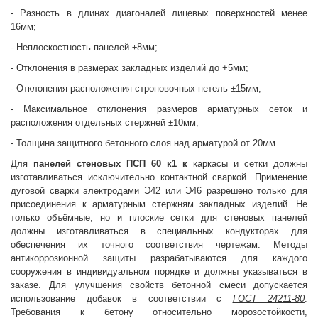
- Разность в длинах диагоналей лицевых поверхностей менее
16мм;
- Неплоскостность панелей ±8мм;
- Отклонения в размерах закладных изделий до +5мм;
- Отклонения расположения строповочных петель ±15мм;
- Максимальное отклонения размеров арматурных сеток и
расположения отдельных стержней ±10мм;
- Толщина защитного бетонного слоя над арматурой от 20мм.
Для
панелей стеновых
ПСП 60 к1 к
каркасы и сетки должны
изготавливаться исключительно контактной сваркой. Применение
дуговой сварки электродами Э42 или Э46 разрешено только для
присоединения к арматурным стержням закладных изделий. Не
только объёмные, но и плоские сетки для стеновых панелей
должны изготавливаться в специальных кондукторах для
обеспечения их точного соответствия чертежам. Методы
антикоррозионной защиты разрабатываются для каждого
сооружения в индивидуальном порядке и должны указываться в
заказе. Для улучшения свойств бетонной смеси допускается
использование добавок в соответствии с
ГОСТ 24211-80
.
Требования к бетону относительно морозостойкости,