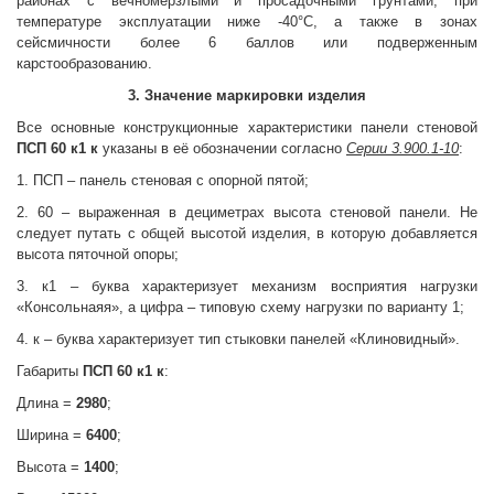
районах с вечномерзлыми и просадочными грунтами, при
температуре эксплуатации ниже -40°С, а также в зонах
сейсмичности более 6 баллов или подверженным
карстообразованию.
3. Значение маркировки изделия
Все основные конструкционные характеристики панели стеновой
ПСП 60 к1 к
указаны в её обозначении согласно
Серии 3.900.1-10
:
1. ПСП – панель стеновая с опорной пятой;
2. 60 – выраженная в дециметрах высота стеновой панели. Не
следует путать с общей высотой изделия, в которую добавляется
высота пяточной опоры;
3. к1 – буква характеризует механизм восприятия нагрузки
«Консольнаяя», а цифра – типовую схему нагрузки по варианту 1;
4. к – буква характеризует тип стыковки панелей «Клиновидный».
Габариты
ПСП 60 к1 к
:
Длина =
2980
;
Ширина =
6400
;
Высота =
1400
;