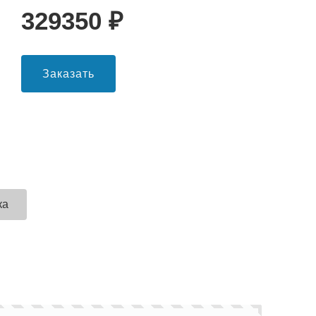
329350
₽
Заказать
ка