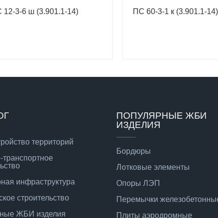
 12-3-6 ш (3.901.1-14)
ПС 60-3-1 к (3.901.1-14
ОГ
ПОПУЛЯРНЫЕ ЖБИ
ИЗДЕЛИЯ
тройство территорий
Бордюры
-транспортное
ьство
Лотковые элементы
ная инфраструктура
Опоры ЛЭП
ское строительство
Перемычки железобетонны
ные ЖБИ изделия
Плиты аэродромные