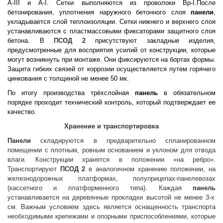
А-III и А-I. Сетки выполняются из проволоки Вр-I.После
бетонирования, уплотнения наружного бетонного слоя
панели
,
укладывается слой теплоизоляции. Сетки нижнего и верхнего слоя
устанавливаются с пластмассовыми фиксаторами защитного слоя
бетона. В
ПСОД 2
присутствуют закладные изделия,
предусмотренные для восприятия усилий от конструкции, которые
могут возникнуть при монтаже. Они фиксируются на бортах формы.
Защита гибких связей от коррозии осуществляется путем горячего
цинкования с толщиной не менее 50 мк.
По итогу производства трёхслойная
панель
в обязательном
порядке проходит технический контроль, который подтверждает ее
качество.
Хранение и транспортировка
Панели
складируются в предварительно спланированном
помещении с плотным, ровным основанием и уклоном для отвода
влаги. Конструкции хранятся в положении «на ребро».
Транспортируют
ПСОД 2
в аналогичном хранению положении, на
железнодорожных платформах, полуприцепах-панелевозах
(кассетного и платформенного типа). Каждая
панель
устанавливается на деревянные прокладки высотой не менее 3-х
см. Важным условием здесь является оснащенность транспорта
необходимыми крепежами и опорными приспособлениями, которые