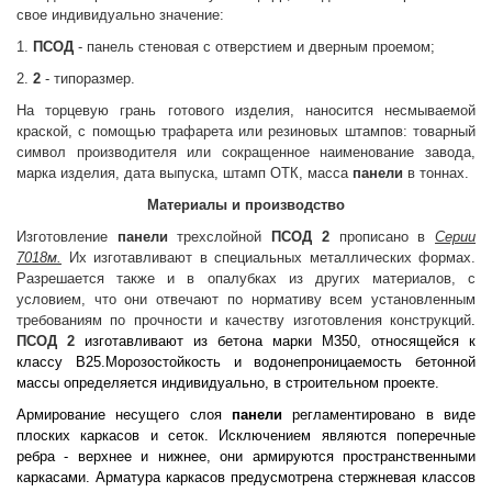
свое индивидуально значение:
1.
ПСОД
- панель стеновая с отверстием и дверным проемом;
2.
2
- типоразмер.
На торцевую грань готового изделия, наносится несмываемой
краской, с помощью трафарета или резиновых штампов: товарный
символ производителя или сокращенное наименование завода,
марка изделия, дата выпуска, штамп ОТК, масса
панели
в тоннах.
Материалы и производство
Изготовление
панели
трехслойной
ПСОД 2
прописано в
Серии
7018м.
Их изготавливают в специальных металлических формах.
Разрешается также и в опалубках из других материалов, с
условием, что они отвечают по нормативу всем установленным
требованиям по прочности и качеству изготовления конструкций
.
ПСОД 2
изготавливают из бетона марки М350, относящейся к
классу В25.Морозостойкость и водонепроницаемость бетонной
массы определяется индивидуально, в строительном проекте.
Армирование несущего слоя
панели
регламентировано в виде
плоских каркасов и сеток. Исключением являются поперечные
ребра - верхнее и нижнее, они армируются пространственными
каркасами. Арматура каркасов предусмотрена стержневая классов