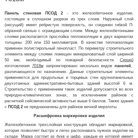
Панель стеновая ПСОД 2
- это железобетонное изделие,
состоящее в сплошном разрезе из трех слоев. Наружный слой
(несущий) имеет ребристую поверхность, он соединен гибкой П-
образной связью с ограждающим слоем. Между железобетонными
слоями располагается прослойка теплоизоляции в двух вариантах
толщины: 200 или 150 миллиметров. В качестве теплоизоляции
применен полистирольный пенопласт. По периметру строительного
элемента между слоями помещен минераловатный слой шириной
50 мм, необходимый по пожарной безопасности.
Серией
изготовления
7018м
запроектировано несколько видов
панелей
,
различающихся по назначению. Данные строительные элементы
применяются для продольных и торцевых стен крупнопанельных
двухэтажных административно-бытовых зданий высотой 6 м.
Строительство с применением таких изделий допускается во всех
природно-климатических зонах, за исключением районов с
расчетной сейсмической активностью выше 6 баллов. Также здания
с
ПСОД 2
не предназначены для районов вечной мерзлоты.
Расшифровка маркировки изделия
Железобетонное трехслойная конструкция обладает маркировкой,
которая позволяет быстро и легко распознавать нужное изделие на
складе. Марка состоит из букв и цифр, каждые из которой имеют