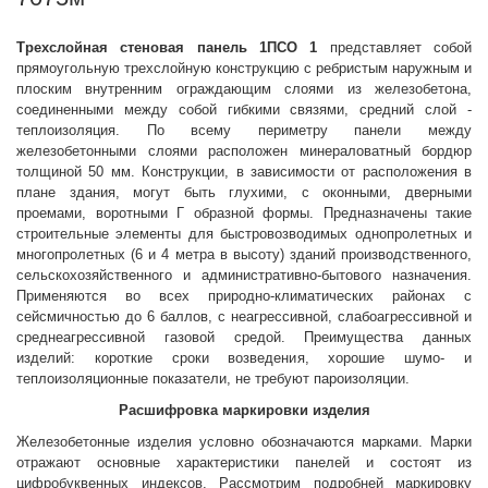
Трехслойная стеновая панель 1ПСО 1
представляет собой
прямоугольную трехслойную конструкцию с ребристым наружным и
плоским внутренним ограждающим слоями из железобетона,
соединенными между собой гибкими связями, средний слой -
теплоизоляция. По всему периметру панели между
железобетонными слоями расположен минераловатный бордюр
толщиной 50 мм. Конструкции, в зависимости от расположения в
плане здания, могут быть глухими, с оконными, дверными
проемами, воротными Г
образной формы. Предназначены такие
строительные элементы для быстровозводимых однопролетных и
многопролетных (6 и 4 метра в высоту) зданий производственного,
сельскохозяйственного и административно-бытового назначения.
Применяются во всех природно-климатических районах с
сейсмичностью до 6 баллов, с неагрессивной, слабоагрессивной и
среднеагрессивной газовой средой. Преимущества данных
изделий: короткие сроки возведения, хорошие шумо- и
теплоизоляционные показатели, не требуют пароизоляции.
Расшифровка маркировки изделия
Железобетонные изделия условно обозначаются марками. Марки
отражают основные характеристики панелей и состоят из
цифробуквенных индексов. Рассмотрим подробней маркировку