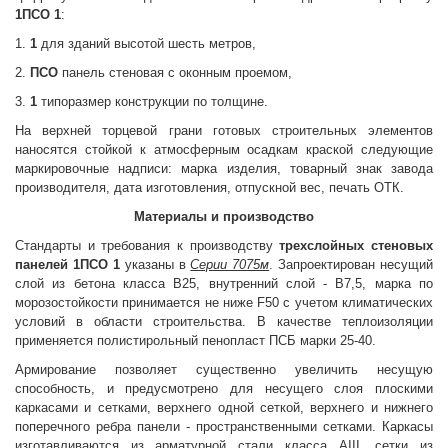
1ПСО 1
:
1.
1
для зданий высотой шесть метров,
2.
ПСО
панель стеновая с оконным проемом,
3.
1
типоразмер конструкции по толщине.
На верхней торцевой грани готовых строительных элементов
наносятся стойкой к атмосферным осадкам краской следующие
маркировочные надписи: марка изделия, товарный знак завода
производителя, дата изготовления, отпускной вес, печать ОТК.
Материалы и производство
Стандарты и требования к производству
трехслойных стеновых
панелей 1ПСО 1
указаны в
Серии 7075м
. Запроектирован несущий
слой из бетона класса В25, внутренний слой - В7,5, марка по
морозостойкости принимается не ниже F50 с учетом климатических
условий в области строительства. В качестве теплоизоляции
применяется полистирольный пенопласт ПСБ марки 25-40.
Армирование позволяет существенно увеличить несущую
способность, и предусмотрено для несущего слоя плоскими
каркасами и сетками, верхнего
одной сеткой, верхнего и нижнего
поперечного ребра панели - пространственными сетками. Каркасы
изготавливаются из арматурной стали класса АIII, сетки из