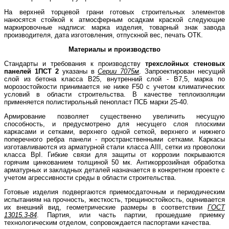
На верхней торцевой грани готовых строительных элементов
наносятся стойкой к атмосферным осадкам краской следующие
маркировочные надписи: марка изделия, товарный знак завода
производителя, дата изготовления, отпускной вес, печать ОТК.
Материалы и производство
Стандарты и требования к производству
трехслойных стеновых
панелей 1ПСТ 2
указаны в
Серии 7075м
. Запроектирован несущий
слой из бетона класса В25, внутренний слой - В7,5, марка по
морозостойкости принимается не ниже F50 с учетом климатических
условий в области строительства. В качестве теплоизоляции
применяется полистирольный пенопласт ПСБ марки 25-40.
Армирование позволяет существенно увеличить несущую
способность, и предусмотрено для несущего слоя плоскими
каркасами и сетками, верхнего
одной сеткой, верхнего и нижнего
поперечного ребра панели - пространственными сетками. Каркасы
изготавливаются из арматурной стали класса АIII, сетки из проволоки
класса ВрI. Гибкие связи для защиты от коррозии покрываются
горячим цинкованием толщиной 50 мк. Антикоррозийная обработка
арматурных и закладных деталей назначается в конкретном проекте с
учетом агрессивности среды в области строительства.
Готовые изделия подвергаются приемосдаточным и периодическим
испытаниям на прочность, жесткость, трещиностойкость, оценивается
их внешний вид, геометрические размеры в соответствии
ГОСТ
13015.3-84
. Партия, или часть партии, прошедшие приемку
технологическим отделом, сопровождается паспортами качества.