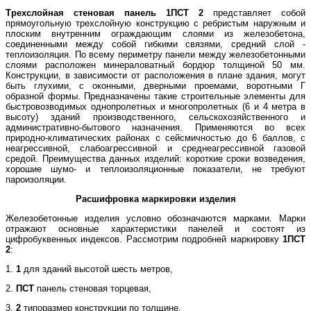
Трехслойная стеновая панель 1ПСТ 2
представляет собой
прямоугольную трехслойную конструкцию с ребристым наружным и
плоским внутренним ограждающим слоями из железобетона,
соединенными между собой гибкими связями, средний слой -
теплоизоляция. По всему периметру панели между железобетонными
слоями расположен минераловатный бордюр толщиной 50 мм.
Конструкции, в зависимости от расположения в плане здания, могут
быть глухими, с оконными, дверными проемами, воротными Г
образной формы. Предназначены такие строительные элементы для
быстровозводимых однопролетных и многопролетных (6 и 4 метра в
высоту) зданий производственного, сельскохозяйственного и
административно-бытового назначения. Применяются во всех
природно-климатических районах с сейсмичностью до 6 баллов, с
неагрессивной, слабоагрессивной и среднеагрессивной газовой
средой. Преимущества данных изделий: короткие сроки возведения,
хорошие шумо- и теплоизоляционные показатели, не требуют
пароизоляции.
Расшифровка маркировки изделия
Железобетонные изделия условно обозначаются марками. Марки
отражают основные характеристики панелей и состоят из
цифробуквенных индексов. Рассмотрим подробней маркировку
1ПСТ
2
:
1.
1
для зданий высотой шесть метров,
2.
ПСТ
панель стеновая торцевая,
3.
2
типоразмер конструкции по толщине.