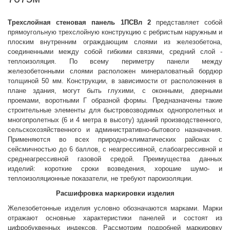
Трехслойная стеновая панель 1ПСВл 2
представляет собой
прямоугольную трехслойную конструкцию с ребристым наружным и
плоским внутренним ограждающим слоями из железобетона,
соединенными между собой гибкими связями, средний слой -
теплоизоляция. По всему периметру панели между
железобетонными слоями расположен минераловатный бордюр
толщиной 50 мм. Конструкции, в зависимости от расположения в
плане здания, могут быть глухими, с оконными, дверными
проемами, воротными Г
образной формы. Предназначены такие
строительные элементы для быстровозводимых однопролетных и
многопролетных (6 и 4 метра в высоту) зданий производственного,
сельскохозяйственного и административно-бытового назначения.
Применяются во всех природно-климатических районах с
сейсмичностью до 6 баллов, с неагрессивной, слабоагрессивной и
среднеагрессивной газовой средой. Преимущества данных
изделий: короткие сроки возведения, хорошие шумо- и
теплоизоляционные показатели, не требуют пароизоляции.
Расшифровка маркировки изделия
Железобетонные изделия условно обозначаются марками. Марки
отражают основные характеристики панелей и состоят из
цифробуквенных индексов. Рассмотрим подробней маркировку