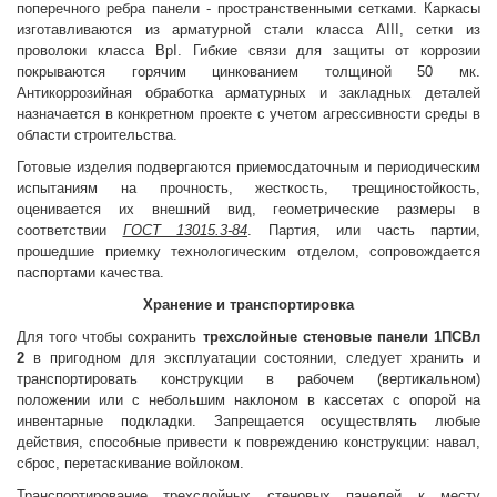
поперечного ребра панели - пространственными сетками. Каркасы
изготавливаются из арматурной стали класса АIII, сетки из
проволоки класса ВрI. Гибкие связи для защиты от коррозии
покрываются горячим цинкованием толщиной 50 мк.
Антикоррозийная обработка арматурных и закладных деталей
назначается в конкретном проекте с учетом агрессивности среды в
области строительства.
Готовые изделия подвергаются приемосдаточным и периодическим
испытаниям на прочность, жесткость, трещиностойкость,
оценивается их внешний вид, геометрические размеры в
соответствии
ГОСТ 13015.3-84
. Партия, или часть партии,
прошедшие приемку технологическим отделом, сопровождается
паспортами качества.
Хранение и транспортировка
Для того чтобы сохранить
трехслойные стеновые панели 1ПСВл
2
в пригодном для эксплуатации состоянии, следует хранить и
транспортировать конструкции в рабочем (вертикальном)
положении или с небольшим наклоном в кассетах с опорой на
инвентарные подкладки. Запрещается осуществлять любые
действия, способные привести к повреждению конструкции: навал,
сброс, перетаскивание войлоком.
Транспортирование трехслойных стеновых панелей к месту