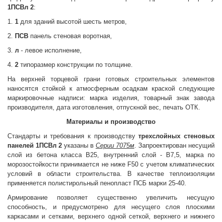
1ПСВл 2
:
1.
1
для зданий высотой шесть метров,
2.
ПСВ
панель стеновая воротная,
3.
л
- левое исполнение,
4.
2
типоразмер конструкции по толщине.
На верхней торцевой грани готовых строительных элементов
наносятся стойкой к атмосферным осадкам краской следующие
маркировочные надписи: марка изделия, товарный знак завода
производителя, дата изготовления, отпускной вес, печать ОТК.
Материалы и производство
Стандарты и требования к производству
трехслойных стеновых
панелей 1ПСВл 2
указаны в
Серии 7075м
. Запроектирован несущий
слой из бетона класса В25, внутренний слой - В7,5, марка по
морозостойкости принимается не ниже F50 с учетом климатических
условий в области строительства. В качестве теплоизоляции
применяется полистирольный пенопласт ПСБ марки 25-40.
Армирование позволяет существенно увеличить несущую
способность, и предусмотрено для несущего слоя плоскими
каркасами и сетками, верхнего
одной сеткой, верхнего и нижнего