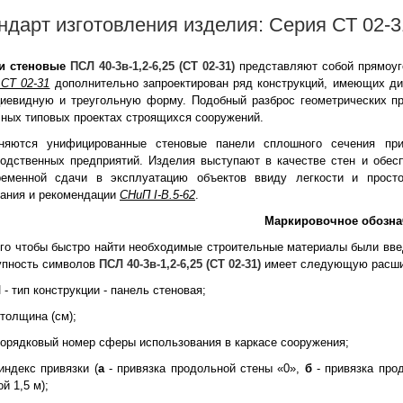
ндарт изготовления изделия: Серия СТ 02-3
и стеновые
ПСЛ 40-3в-1,2-6,25 (СТ 02-31)
представляют собой прямоуг
 СТ 02-31
дополнительно запроектирован ряд конструкций, имеющих ди
циевидную и треугольную форму. Подобный разброс геометрических пр
ных типовых проектах строящихся сооружений.
няются унифицированные стеновые панели сплошного сечения пр
водственных предприятий. Изделия выступают в качестве стен и обе
ременной сдачи в эксплуатацию объектов ввиду легкости и просто
вания и рекомендации
СНиП I-B.5-62
.
Маркировочное обозна
го чтобы быстро найти необходимые строительные материалы были вве
упность символов
ПСЛ 40-3в-1,2-6,25 (СТ 02-31)
имеет следующую расши
Л
- тип конструкции - панель стеновая;
 толщина (см);
порядковый номер сферы использования в каркасе сооружения;
индекс привязки (
а
- привязка продольной стены «0»,
б
- привязка про
й 1,5 м);