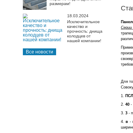
размерам!
Ста
18.03.2024
Исключительное
Панел
качество и
Серии
прочность: днища
трапе
колодцев от
различ
нашей компании!
Приме
Все новости
произ
своев
требо
Для то
Совок
1.
ПС
2.
40
-
3.
3
- 
4.
в
- 
ширино