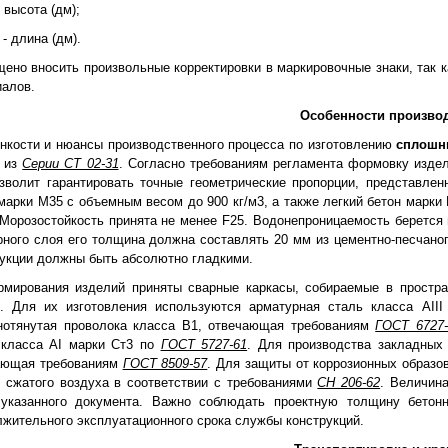
 высота (дм);
- длина (дм).
ено вносить произвольные корректировки в маркировочные знаки, так к
иалов.
Особенности произво
онкости и нюансы производственного процесса по изготовлению
сплошн
ь из
Серии СТ 02-31
. Согласно требованиям регламента формовку издел
озволит гарантировать точные геометрические пропорции, представле
марки М35 с объемным весом до 900 кг/м3, а также легкий бетон марки
 Морозостойкость принята не менее F25. Водонепроницаемость берется
ного слоя его толщина должна составлять 20 мм из цементно-песчано
рукции должны быть абсолютно гладкими.
рмирования изделий приняты сварные каркасы, собираемые в простра
и. Для их изготовления используются арматурная сталь класса AII
нотянутая проволока класса В1, отвечающая требованиям
ГОСТ 6727-
 класса AI марки Ст3 по
ГОСТ 5727-61
. Для производства закладных
ающая требованиям
ГОСТ 8509-57
. Для защиты от коррозионных образо
й сжатого воздуха в соответствии с требованиями
СН 206-62
. Величина
указанного документа. Важно соблюдать проектную толщину бетонн
жительного эксплуатационного срока службы конструкций.