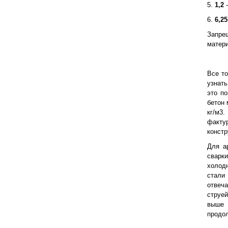
5.
1,2
-
6.
6,25
Запрещ
матер
Все т
узнат
это п
бетон 
кг/м3.
фактур
конст
Для а
сварк
холод
стали
отвеч
струе
выше 
продол