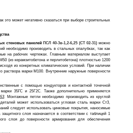
ак это может негативно сказаться при выборе строительных
дства
ых стеновых панелей
ПСЛ 40-3в-1,2-6,25 (СТ 02-31)
можно
ий необходимо производить в стальных опалубках, так как
нные на рабочих чертежах. Главным материалом выступает
 М50 (из керамзитобетона и перлитобетона) плотностью 1200
 исходя из конкретных климатических условий. При наличии
го раствора марки М100. Внутренние наружные поверхности
нственные с помощью кондукторов и контактной точечной
I марки 35ГС и 25Г2С. Также дополнительно применяется
53
. Монтажные петли необходимо производить из круглой
 деталей может использоваться угловая сталь марки Ст3,
ваний следует использовать цинковые покрытия, наносимые
 защитного слоя назначается в соответствии с таблицей 1
ого слоя до поверхности армирования для обеспечения