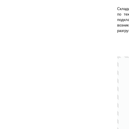
Склад
по те
подкл
возни
разгру