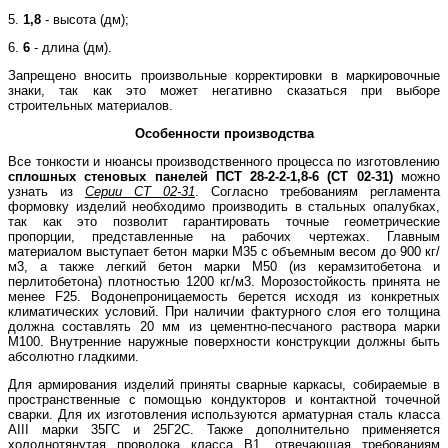
5.
1,8
- высота (дм);
6.
6
- длина (дм).
Запрещено вносить произвольные корректировки в маркировочные
знаки, так как это может негативно сказаться при выборе
строительных материалов.
Особенности производства
Все тонкости и нюансы производственного процесса по изготовлению
сплошных стеновых панелей
ПСТ 28-2-2-1,8-6 (СТ 02-31)
можно
узнать из
Серии СТ 02-31
. Согласно требованиям регламента
формовку изделий необходимо производить в стальных опалубках,
так как это позволит гарантировать точные геометрические
пропорции, представленные на рабочих чертежах. Главным
материалом выступает бетон марки М35 с объемным весом до 900 кг/
м3, а также легкий бетон марки М50 (из керамзитобетона и
перлитобетона) плотностью 1200 кг/м3. Морозостойкость принята не
менее F25. Водонепроницаемость берется исходя из конкретных
климатических условий. При наличии фактурного слоя его толщина
должна составлять 20 мм из цементно-песчаного раствора марки
М100. Внутренние наружные поверхности конструкции должны быть
абсолютно гладкими.
Для армирования изделий приняты сварные каркасы, собираемые в
пространственные с помощью кондукторов и контактной точечной
сварки. Для их изготовления используются арматурная сталь класса
AIII марки 35ГС и 25Г2С. Также дополнительно применяется
холоднотянутая проволока класса В1, отвечающая требованиям