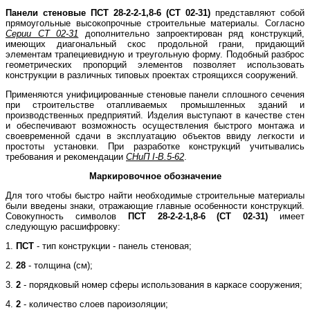
Панели стеновые
ПСТ 28-2-2-1,8-6 (СТ 02-31)
представляют собой
прямоугольные высокопрочные строительные материалы. Согласно
Серии СТ 02-31
дополнительно запроектирован ряд конструкций,
имеющих диагональный скос продольной грани, придающий
элементам трапециевидную и треугольную форму. Подобный разброс
геометрических пропорций элементов позволяет использовать
конструкции в различных типовых проектах строящихся сооружений.
Применяются унифицированные стеновые панели сплошного сечения
при строительстве отапливаемых промышленных зданий и
производственных предприятий. Изделия выступают в качестве стен
и обеспечивают возможность осуществления быстрого монтажа и
своевременной сдачи в эксплуатацию объектов ввиду легкости и
простоты установки. При разработке конструкций учитывались
требования и рекомендации
СНиП I-B.5-62
.
Маркировочное обозначение
Для того чтобы быстро найти необходимые строительные материалы
были введены знаки, отражающие главные особенности конструкций.
Совокупность символов
ПСТ 28-2-2-1,8-6 (СТ 02-31)
имеет
следующую расшифровку:
1.
ПСТ
- тип конструкции - панель стеновая;
2.
28
- толщина (см);
3.
2
- порядковый номер сферы использования в каркасе сооружения;
4.
2
- количество слоев пароизоляции;