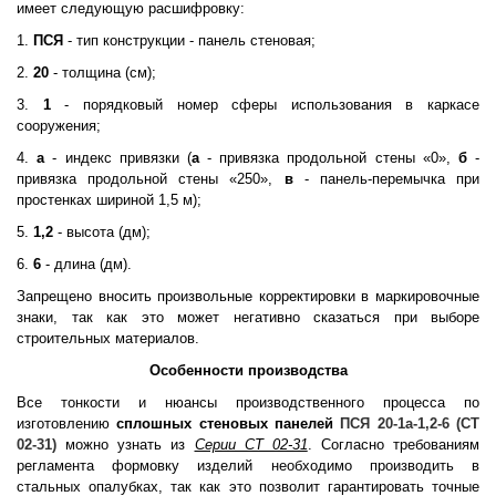
имеет следующую расшифровку:
1.
ПСЯ
- тип конструкции - панель стеновая;
2.
20
- толщина (см);
3.
1
- порядковый номер сферы использования в каркасе
сооружения;
4.
а
- индекс привязки (
а
- привязка продольной стены «0»,
б
-
привязка продольной стены «250»,
в
- панель-перемычка при
простенках шириной 1,5 м);
5.
1,2
- высота (дм);
6.
6
- длина (дм).
Запрещено вносить произвольные корректировки в маркировочные
знаки, так как это может негативно сказаться при выборе
строительных материалов.
Особенности производства
Все тонкости и нюансы производственного процесса по
изготовлению
сплошных стеновых панелей
ПСЯ 20-1а-1,2-6 (СТ
02-31)
можно узнать из
Серии СТ 02-31
. Согласно требованиям
регламента формовку изделий необходимо производить в
стальных опалубках, так как это позволит гарантировать точные