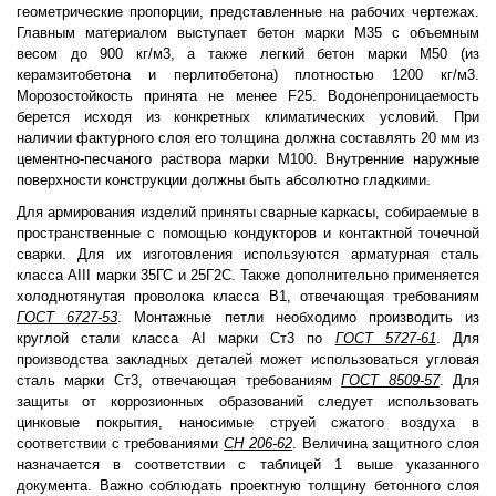
геометрические пропорции, представленные на рабочих чертежах.
Главным материалом выступает бетон марки М35 с объемным
весом до 900 кг/м3, а также легкий бетон марки М50 (из
керамзитобетона и перлитобетона) плотностью 1200 кг/м3.
Морозостойкость принята не менее F25. Водонепроницаемость
берется исходя из конкретных климатических условий. При
наличии фактурного слоя его толщина должна составлять 20 мм из
цементно-песчаного раствора марки М100. Внутренние наружные
поверхности конструкции должны быть абсолютно гладкими.
Для армирования изделий приняты сварные каркасы, собираемые в
пространственные с помощью кондукторов и контактной точечной
сварки. Для их изготовления используются арматурная сталь
класса AIII марки 35ГС и 25Г2С. Также дополнительно применяется
холоднотянутая проволока класса В1, отвечающая требованиям
ГОСТ 6727-53
. Монтажные петли необходимо производить из
круглой стали класса AI марки Ст3 по
ГОСТ 5727-61
. Для
производства закладных деталей может использоваться угловая
сталь марки Ст3, отвечающая требованиям
ГОСТ 8509-57
. Для
защиты от коррозионных образований следует использовать
цинковые покрытия, наносимые струей сжатого воздуха в
соответствии с требованиями
СН 206-62
. Величина защитного слоя
назначается в соответствии с таблицей 1 выше указанного
документа. Важно соблюдать проектную толщину бетонного слоя