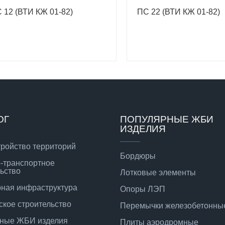
 12 (ВТИ КЖ 01-82)
ПС 22 (ВТИ КЖ 01-82)
ОГ
ПОПУЛЯРНЫЕ ЖБИ
ИЗДЕЛИЯ
тройство территорий
Бордюры
-транспортное
ьство
Лотковые элементы
ная инфраструктура
Опоры ЛЭП
ское строительство
Перемычки железобетонны
ные ЖБИ изделия
Плиты аэродромные