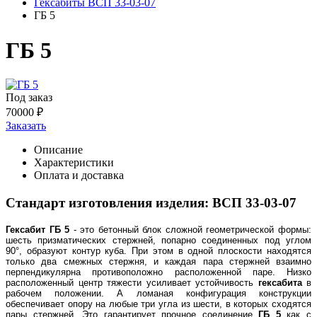
Гексабиты ВСП 33-03-07
ГБ 5
ГБ 5
Под заказ
70000
₽
Заказать
Описание
Характеристики
Оплата и доставка
Стандарт изготовления изделия: ВСП 33-03-07
Гексабит ГБ 5
- это бетонный блок сложной геометрической формы:
шесть призматических стержней, попарно соединенных под углом
90°, образуют контур куба. При этом в одной плоскости находятся
только два смежных стержня, и каждая пара стержней взаимно
перпендикулярна противоположно расположенной паре. Низко
расположенный центр тяжести усиливает устойчивость
гексабита
в
рабочем положении. А ломаная конфигурация конструкции
обеспечивает опору на любые три угла из шести, в которых сходятся
пары стержней. Это гарантирует прочное соединение
ГБ 5
как с