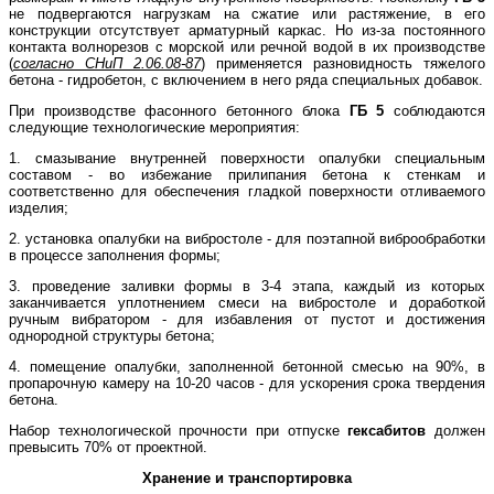
не подвергаются нагрузкам на сжатие или растяжение, в его
конструкции отсутствует арматурный каркас. Но из-за постоянного
контакта волнорезов с морской или речной водой в их производстве
(
согласно СНиП 2.06.08-87
) применяется разновидность тяжелого
бетона - гидробетон, с включением в него ряда специальных добавок.
При производстве фасонного бетонного блока
ГБ 5
соблюдаются
следующие технологические мероприятия:
1. смазывание внутренней поверхности опалубки специальным
составом - во избежание прилипания бетона к стенкам и
соответственно для обеспечения гладкой поверхности отливаемого
изделия;
2. установка опалубки на вибростоле - для поэтапной виброобработки
в процессе заполнения формы;
3. проведение заливки формы в 3-4 этапа, каждый из которых
заканчивается уплотнением смеси на вибростоле и доработкой
ручным вибратором - для избавления от пустот и достижения
однородной структуры бетона;
4. помещение опалубки, заполненной бетонной смесью на 90%, в
пропарочную камеру на 10-20 часов - для ускорения срока твердения
бетона.
Набор технологической прочности при отпуске
гексабитов
должен
превысить 70% от проектной.
Хранение и транспортировка