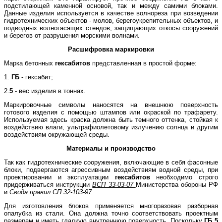
подстилающей каменной основой, так и между самими блоками.
Данные изделия используется в качестве волнореза при возведении
гидротехнических объектов - молов, берегоукрепительных объектов, и
подводных волногасящих стендов, защищающих откосы сооружений
и берегов от разрушения морскими волнами.
Расшифровка маркировки
Марка бетонных
гексабитов
представленная в простой форме:
1.
ГБ
- гексабит;
2.
5
- вес изделия в тоннах.
Маркировочные символы наносятся на внешнюю поверхность
готового изделия с помощью штампов или окраской по трафарету.
Используемая здесь краска должна быть темного оттенка, стойкая к
воздействию влаги, ультрафиолетовому излучению солнца и другим
воздействиям окружающей среды.
Материалы и производство
Так как гидротехнические сооружения, включающие в себя фасонные
блоки, подвергаются агрессивным воздействиям водной среды, при
проектировании и эксплуатации
гексабитов
необходимо строго
придерживаться инструкции
ВСП 33-03-07
Министерства обороны РФ
и
Свода правил СП 32-103-97
.
Для изготовления блоков применяется многоразовая разборная
опалубка из стали. Она должна точно соответствовать проектным
размерам и иметь гладкую внутреннюю поверхность. Поскольку
ГБ 5