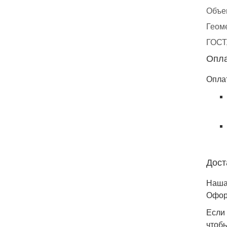
Объе
Геом
ГОСТ
Опл
Оплат
Дост
Наша 
Офор
Если
чтобы