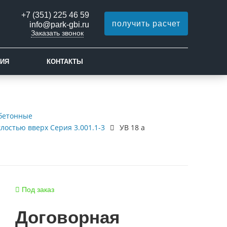
+7 (351) 225 46 59
получить расчет
info@park-gbi.ru
Заказать звонок
ИЯ
КОНТАКТЫ
бетонные
лостью вверх Серия 3.001.1-3
УВ 18 а
Под заказ
Договорная