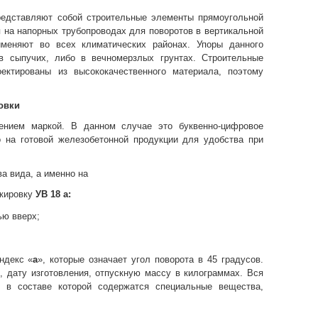
редставляют собой строительные элементы прямоугольной
на напорных трубопроводах для поворотов в вертикальной
меняют во всех климатических районах. Упоры данного
в сыпучих, либо в вечномерзлых грунтах. Строительные
ектированы из высококачественного материала, поэтому
овки
чением
маркой. В данном случае это буквенно-цифровое
о на готовой железобетонной продукции для удобства при
а вида, а именно на
ркировку
УВ 18 а:
ью вверх;
ндекс «
а
», которые означает угол поворота в 45 градусов.
, дату изготовления, отпускную массу в килограммах. Вся
 в составе которой содержатся специальные вещества,