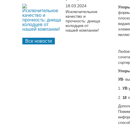
18.03.2024
Упоры
Исключительное
формы
качество и
плоск
прочность: днища
видаи
колодцев от
элеме
нашей компании!
являю
Все новости
Любое
сочет
сортир
Упоры
УВ
- в
1.
УВ
2.
18
т
Допол
Помимо
инфор
спосо