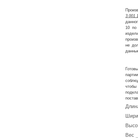
Произ
3.001.
данног
10 по
издел
произв
не до
данные
Готов
парти
соблюд
чтобы
подкл
поста
Длин
Шири
Высо
Вес