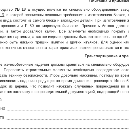
Описание и примене
водство
УВ 18 а
осуществляется на специально оборудованных зав
1-3
, в которой прописаны основные требования к изготовлению блоков,
о вида состоят из самого блока и закладной детали. При изготовлени
 прочности и F 50 по морозоустойчивости. Прочность бетона должн
ий, в бетон добавляют камни. Все элементы необходимо покрыть а
одится партиями, а так же изделия должны быть изготовлены по одной 
лжно быть никаких трещин, вмятин и других изъянов. Для оценки ка
 о конечных качественных характеристиках партии прописываются в тех
Транспортировка и хра
ые железобетонные изделия должны храниться на специально оборудо
и. Перевозить строительные элементы необходимо посредством авто
ать технику безопасности. Упоры довольно массивны, поэтому во врем
 исключить падения продукции во время движения транспорта. Их необ
адок из дерева, что позволит избежать случайных повреждений во 
вляется заказчику с сопроводительной документацией, содержащей пол
а
на
та