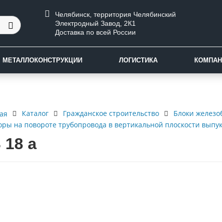
Челябинск, территория Челябинский
Электродный Завод, 2К1
Доставка по всей России
МЕТАЛЛОКОНСТРУКЦИИ
ЛОГИСТИКА
КОМПАН
Каталог
Гражданское строительство
Блоки железо
ая
оры на повороте трубопровода в вертикальной плоскости выпук
 18 а