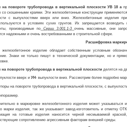
 на повороте трубопровода в вертикальной плоскости УВ 18 а
п
 со скошенными краями. Эти железобетонные конструкции применяются 
ости с выпуклостями вверх или вниз. Железобетонные изделия при
спользуются в условиях сухих грунтов. Их запрещается возводить 
нты, производимые по
Серии 3.001.1-3
очень массивные, они запро
тся надежными и очень востребованными в строительной сфере.
Расшифровка маркир
 железобетонное изделие обладает собственным условным обозна
ание. Знаки не только пишут в технической документации, но и прям
овке.
 на повороте трубопровода в вертикальной плоскости
делятся на дв
ыпуклости вверх и
УН
- выпуклости вниз. Рассмотрим более подробно ма
упоры на повороте трубопровода в вертикальной плоскости, с выпуклост
ипоразмер.
нительно в маркировке железобетонного изделия может указываться и
 марки изделия, так же указывают завод-изготовитель и отметку ОТК
мация на готовые изделия наносится черной несмываемой краской,
бствующие сопротивлению агрессивным факторам внешней среды.